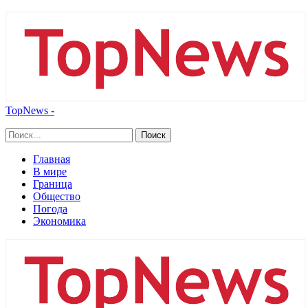
TopNews -
Главная
В мире
Граница
Общество
Погода
Экономика