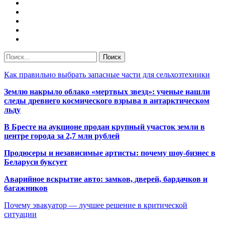
Как правильно выбрать запасные части для сельхозтехники
Землю накрыло облако «мертвых звезд»: ученые нашли
следы древнего космического взрыва в антарктическом
льду
В Бресте на аукционе продан крупный участок земли в
центре города за 2,7 млн рублей
Продюсеры и независимые артисты: почему шоу-бизнес в
Беларуси буксует
Аварийное вскрытие авто: замков, дверей, бардачков и
багажников
Почему эвакуатор — лучшее решение в критической
ситуации