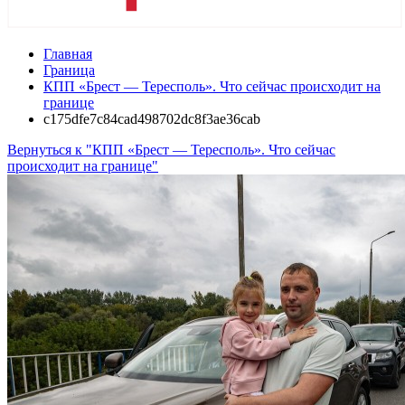
Главная
Граница
КПП «Брест — Тересполь». Что сейчас происходит на
границе
c175dfe7c84cad498702dc8f3ae36cab
Вернуться к "КПП «Брест — Тересполь». Что сейчас
происходит на границе"