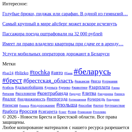
Интересное:
Голубые брюки, пиджак или сарафан. В одной из гимназий…
Самый крупный в мире айсберг может вскоре исчезнуть
Пассажира поезда оштрафовали на 32 000 рублей
Имеет ли право владелец квартиры при сдаче ее в аренду…
Услуги мобильных операторов дорожают в Беларуси
Метки
#беларусь
#tochka
#авто
#blizko
#bar24
#банк
#брест
#брестская_область
#виза
#вакансия
#германия
#зарплата
#дальнобойщик
#деньга
#гибель
#дерево
#животное
#зима
#контрабанда
#литва
#козловичи
#италия
#кредит
#минск
#медицина
#налог
#непогода
#очередь
#недвижимость
#отношения
#падение
#польша
#пенсия
#подорожание
#пособие
#потоп
#путешествие
#пинск
#россия
#работа
#сигарета
#сша
#таможня
#топливо
#снег
© 2026 - Новости Бреста и Брестской области. Все права
защищены.
Любое копирование материалов с нашего ресурса разрешается