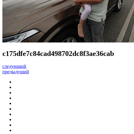
c175dfe7c84cad498702dc8f3ae36cab
следующий
предыдущий