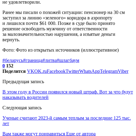
не удовлетворили.
Ранее мы писали о похожей ситуации: пенсионер на 30 см
заступил за линию «зеленого» коридора в аэропорту
и лишился почти $61 000. Позже в суде было принято
решение освободить мужчину от ответственности
за малозначительностью нарушения, а изъятые деньги
вернуть.
Фото: Фото из открытых источников (иллюстративное)
#беларусь
#граница
#литва
#шлагбаум
0
152
Поделится
VK
OK.ru
Facebook
Twitter
WhatsApp
Telegram
Viber
Предыдущая запись
В этом году в России появился новый штраф. Вот за что будут
наказывать водителей
Следующая запись
Ученые считают 2023-й самым теплым за последние 125 тыс.
лет
Вам также могут понравиться
Еще от автора