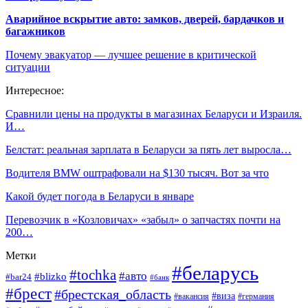
Аварийное вскрытие авто: замков, дверей, бардачков и
багажников
Почему эвакуатор — лучшее решение в критической
ситуации
Интересное:
Сравнили цены на продукты в магазинах Беларуси и Израиля.
И…
Белстат: реальная зарплата в Беларуси за пять лет выросла…
Водителя BMW оштрафовали на $130 тысяч. Вот за что
Какой будет погода в Беларуси в январе
Перевозчик в «Козловичах» «забыл» о запчастях почти на
200…
Метки
#беларусь
#tochka
#авто
#blizko
#bar24
#банк
#брест
#брестская_область
#виза
#вакансия
#германия