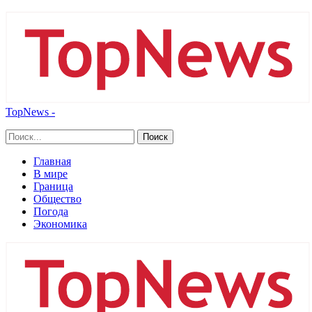
TopNews -
Главная
В мире
Граница
Общество
Погода
Экономика