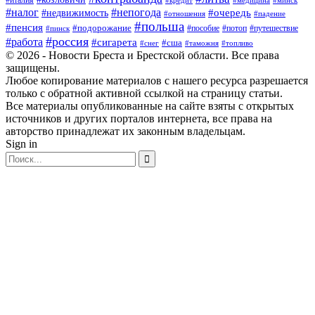
#италия
#кредит
#минск
#медицина
#налог
#непогода
#очередь
#недвижимость
#отношения
#падение
#польша
#пенсия
#подорожание
#пособие
#потоп
#путешествие
#пинск
#россия
#работа
#сигарета
#сша
#таможня
#топливо
#снег
© 2026 - Новости Бреста и Брестской области. Все права
защищены.
Любое копирование материалов с нашего ресурса разрешается
только с обратной активной ссылкой на страницу статьи.
Все материалы опубликованные на сайте взяты с открытых
источников и других порталов интернета, все права на
авторство принадлежат их законным владельцам.
Sign in