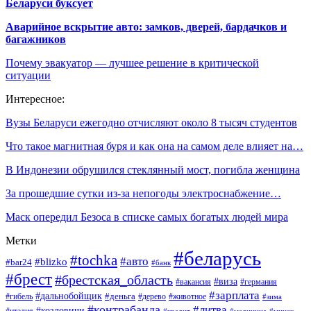
Беларуси буксует
Аварийное вскрытие авто: замков, дверей, бардачков и
багажников
Почему эвакуатор — лучшее решение в критической
ситуации
Интересное:
Вузы Беларуси ежегодно отчисляют около 8 тысяч студентов
Что такое магнитная буря и как она на самом деле влияет на…
В Индонезии обрушился стеклянный мост, погибла женщина
За прошедшие сутки из-за непогоды электроснабжение…
Маск опередил Безоса в списке самых богатых людей мира
Метки
#беларусь
#tochka
#авто
#blizko
#bar24
#банк
#брест
#брестская_область
#виза
#вакансия
#германия
#зарплата
#дальнобойщик
#деньга
#гибель
#дерево
#животное
#зима
#контрабанда
#литва
#козловичи