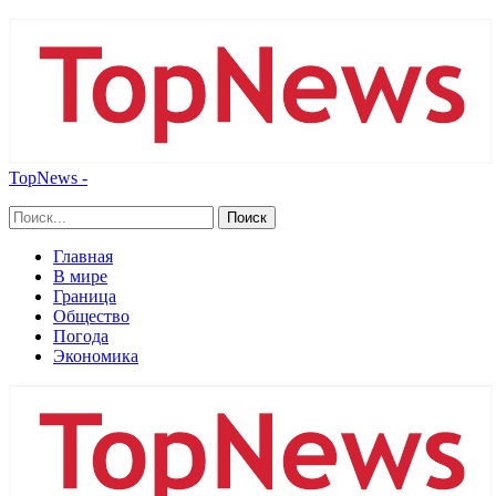
TopNews -
Главная
В мире
Граница
Общество
Погода
Экономика