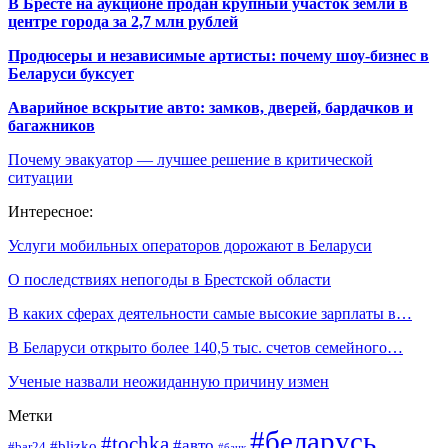
В Бресте на аукционе продан крупный участок земли в
центре города за 2,7 млн рублей
Продюсеры и независимые артисты: почему шоу-бизнес в
Беларуси буксует
Аварийное вскрытие авто: замков, дверей, бардачков и
багажников
Почему эвакуатор — лучшее решение в критической
ситуации
Интересное:
Услуги мобильных операторов дорожают в Беларуси
О последствиях непогоды в Брестской области
В каких сферах деятельности самые высокие зарплаты в…
В Беларуси открыто более 140,5 тыс. счетов семейного…
Ученые назвали неожиданную причину измен
Метки
#беларусь
#tochka
#авто
#blizko
#bar24
#банк