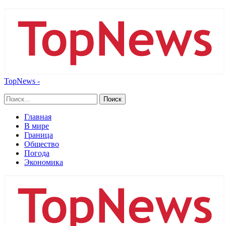
TopNews -
Главная
В мире
Граница
Общество
Погода
Экономика