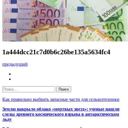
1a444dcc21c7d0b6c26be135a5634fc4
предыдущий
Как правильно выбрать запасные части для сельхозтехники
Землю накрыло облако «мертвых звезд»: ученые нашли
следы древнего космического взрыва в антарктическом
льду