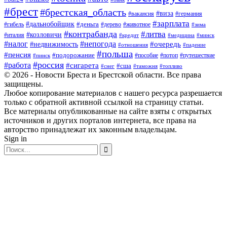
#брест
#брестская_область
#виза
#вакансия
#германия
#зарплата
#дальнобойщик
#деньга
#гибель
#дерево
#животное
#зима
#контрабанда
#литва
#козловичи
#италия
#кредит
#минск
#медицина
#налог
#непогода
#очередь
#недвижимость
#отношения
#падение
#польша
#пенсия
#подорожание
#пособие
#потоп
#путешествие
#пинск
#россия
#работа
#сигарета
#сша
#таможня
#топливо
#снег
© 2026 - Новости Бреста и Брестской области. Все права
защищены.
Любое копирование материалов с нашего ресурса разрешается
только с обратной активной ссылкой на страницу статьи.
Все материалы опубликованные на сайте взяты с открытых
источников и других порталов интернета, все права на
авторство принадлежат их законным владельцам.
Sign in