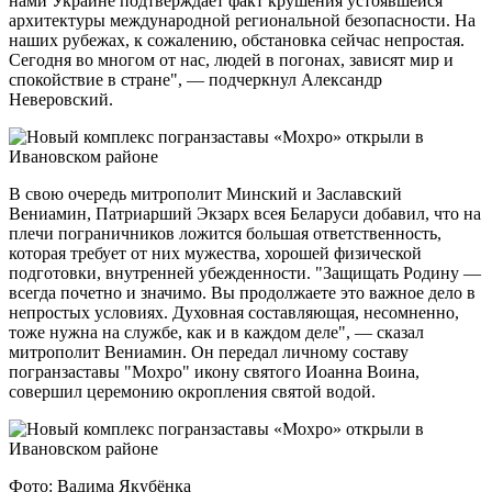
нами Украине подтверждает факт крушения устоявшейся
архитектуры международной региональной безопасности. На
наших рубежах, к сожалению, обстановка сейчас непростая.
Сегодня во многом от нас, людей в погонах, зависят мир и
спокойствие в стране", — подчеркнул Александр
Неверовский.
В свою очередь митрополит Минский и Заславский
Вениамин, Патриарший Экзарх всея Беларуси добавил, что на
плечи пограничников ложится большая ответственность,
которая требует от них мужества, хорошей физической
подготовки, внутренней убежденности. "Защищать Родину —
всегда почетно и значимо. Вы продолжаете это важное дело в
непростых условиях. Духовная составляющая, несомненно,
тоже нужна на службе, как и в каждом деле", — сказал
митрополит Вениамин. Он передал личному составу
погранзаставы "Мохро" икону святого Иоанна Воина,
совершил церемонию окропления святой водой.
Фото: Вадима Якубёнка