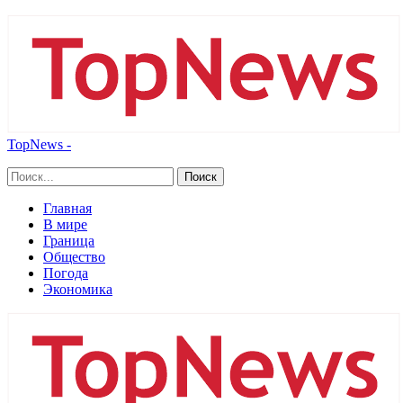
TopNews -
Главная
В мире
Граница
Общество
Погода
Экономика