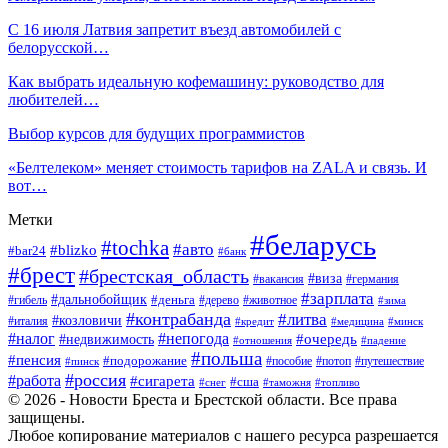
С 16 июля Латвия запретит въезд автомобилей с
белорусской…
Как выбрать идеальную кофемашину: руководство для
любителей…
Выбор курсов для будущих программистов
«Белтелеком» меняет стоимость тарифов на ZALA и связь. И
вот…
Метки
#беларусь
#tochka
#авто
#blizko
#bar24
#банк
#брест
#брестская_область
#виза
#вакансия
#германия
#зарплата
#дальнобойщик
#деньга
#гибель
#дерево
#животное
#зима
#контрабанда
#литва
#козловичи
#италия
#кредит
#минск
#медицина
#налог
#непогода
#очередь
#недвижимость
#отношения
#падение
#польша
#пенсия
#подорожание
#пособие
#потоп
#путешествие
#пинск
#россия
#работа
#сигарета
#сша
#таможня
#топливо
#снег
© 2026 - Новости Бреста и Брестской области. Все права
защищены.
Любое копирование материалов с нашего ресурса разрешается