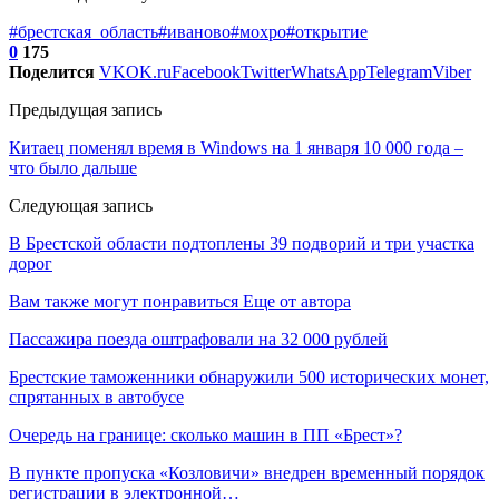
#брестская_область
#иваново
#мохро
#открытие
0
175
Поделится
VK
OK.ru
Facebook
Twitter
WhatsApp
Telegram
Viber
Предыдущая запись
Китаец поменял время в Windows на 1 января 10 000 года –
что было дальше
Следующая запись
В Брестской области подтоплены 39 подворий и три участка
дорог
Вам также могут понравиться
Еще от автора
Пассажира поезда оштрафовали на 32 000 рублей
Брестские таможенники обнаружили 500 исторических монет,
спрятанных в автобусе
Очередь на границе: сколько машин в ПП «Брест»?
В пункте пропуска «Козловичи» внедрен временный порядок
регистрации в электронной…