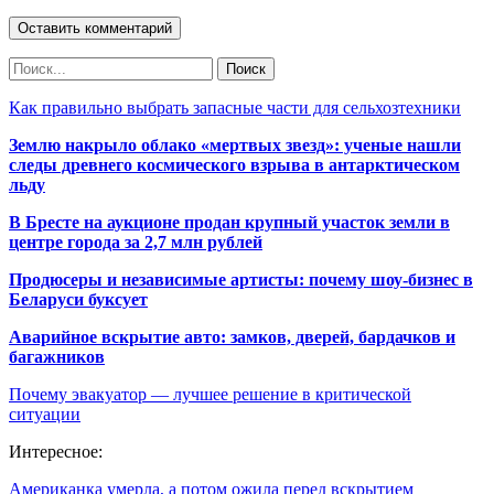
Как правильно выбрать запасные части для сельхозтехники
Землю накрыло облако «мертвых звезд»: ученые нашли
следы древнего космического взрыва в антарктическом
льду
В Бресте на аукционе продан крупный участок земли в
центре города за 2,7 млн рублей
Продюсеры и независимые артисты: почему шоу-бизнес в
Беларуси буксует
Аварийное вскрытие авто: замков, дверей, бардачков и
багажников
Почему эвакуатор — лучшее решение в критической
ситуации
Интересное:
Американка умерла, а потом ожила перед вскрытием