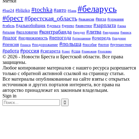
Метки
#беларусь
#tochka
#авто
#blizko
#bar24
#банк
#брест
#брестская_область
#виза
#вакансия
#германия
#зарплата
#дальнобойщик
#деньга
#гибель
#дерево
#животное
#зима
#контрабанда
#литва
#козловичи
#италия
#кредит
#минск
#медицина
#налог
#непогода
#очередь
#недвижимость
#отношения
#падение
#польша
#пенсия
#подорожание
#пособие
#потоп
#путешествие
#пинск
#россия
#работа
#сигарета
#сша
#таможня
#топливо
#снег
© 2026 - Новости Бреста и Брестской области. Все права
защищены.
Любое копирование материалов с нашего ресурса разрешается
только с обратной активной ссылкой на страницу статьи.
Все материалы опубликованные на сайте взяты с открытых
источников и других порталов интернета, все права на
авторство принадлежат их законным владельцам.
Sign in