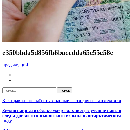
e350bbda5d856fb6baccdda65c55e58e
предыдущий
Как правильно выбрать запасные части для сельхозтехники
Землю накрыло облако «мертвых звезд»: ученые нашли
следы древнего космического взрыва в антарктическом
льду