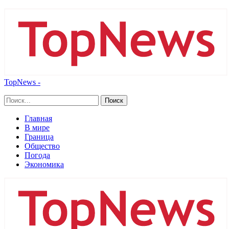
TopNews -
Главная
В мире
Граница
Общество
Погода
Экономика