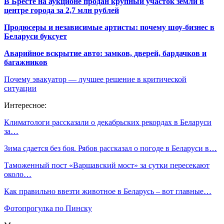
В Бресте на аукционе продан крупный участок земли в
центре города за 2,7 млн рублей
Продюсеры и независимые артисты: почему шоу-бизнес в
Беларуси буксует
Аварийное вскрытие авто: замков, дверей, бардачков и
багажников
Почему эвакуатор — лучшее решение в критической
ситуации
Интересное:
Климатологи рассказали о декабрьских рекордах в Беларуси
за…
Зима сдается без боя. Рябов рассказал о погоде в Беларуси в…
Таможенный пост «Варшавский мост» за сутки пересекают
около…
Как правильно ввезти животное в Беларусь – вот главные…
Фотопрогулка по Пинску