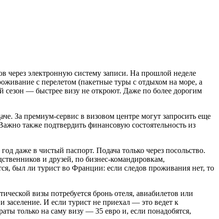
ов через электронную систему записи. На прошлой неделе
роживание с перелетом (пакетные туры с отдыхом на море, а
ий сезон — быстрее визу не откроют. Даже по более дорогим
аче. За премиум-сервис в визовом центре могут запросить еще
. Важно также подтвердить финансовую состоятельность из
год даже в чистый паспорт. Подача только через посольство.
дственников и друзей, по бизнес-командировкам,
тся, был ли турист во Франции: если следов проживания нет, то
ической визы потребуется бронь отеля, авиабилетов или
 заселение. И если турист не приехал — это ведет к
аты только на саму визу — 35 евро и, если понадобятся,