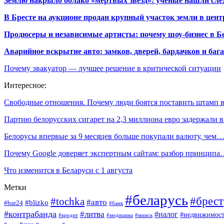
Землю накрыло облако «мертвых звезд»: ученые нашли сле
В Бресте на аукционе продан крупный участок земли в центр
Продюсеры и независимые артисты: почему шоу-бизнес в Бе
Аварийное вскрытие авто: замков, дверей, бардачков и ба
Почему эвакуатор — лучшее решение в критической ситуации
Интересное:
Свободные отношения. Почему люди боятся поставить штамп
Партию белорусских сигарет на 2,3 миллиона евро задержали 
Белорусы впервые за 9 месяцев больше покупали валюту, чем
Почему Google доверяет экспертным сайтам: разбор принцип
Что изменится в Беларуси с 1 августа
Метки
#беларусь
#брест
#tochka
#авто
#blizko
#bar24
#банк
#контрабанда
#литва
#налог
#недвижимост
#кредит
#минск
#медицина