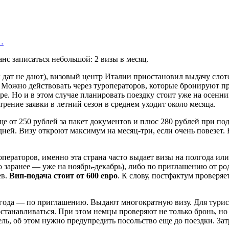
…
с записаться небольшой: 2 визы в месяц.
 дат не дают), визовый центр Италии приостановил выдачу слот
). Можно действовать через туроператоров, которые бронируют п
ре. Но и в этом случае планировать поездку стоит уже на осенн
трение заявки в летний сезон в среднем уходит около месяца.
ще от 250 рублей за пакет документов и плюс 280 рублей при под
дней. Визу откроют максимум на месяц-три, если очень повезет
раторов, именно эта страна часто выдает визы на полгода или 
 заранее — уже на ноябрь-декабрь), либо по приглашению от ро
ев.
Вип-подача стоит от 600 евро
. К слову, постфактум проверяе
года — по приглашению. Выдают многократную визу. Для турист
танавливаться. При этом немцы проверяют не только бронь, но и
ь, об этом нужно предупредить посольство еще до поездки. Затр