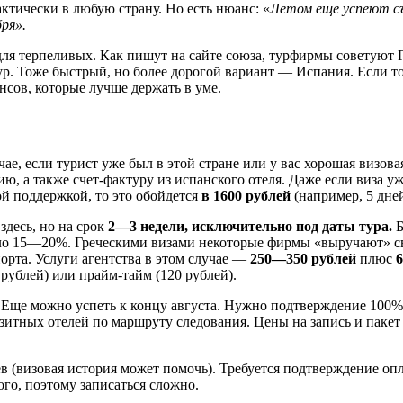
ктически в любую страну. Но есть нюанс: «
Летом еще успеют с
бря»
.
для терпеливых. Как пишут на сайте союза, турфирмы советуют 
ур. Тоже быстрый, но более дорогой вариант — Испания. Если т
сов, которые лучше держать в уме.
ае, если турист уже был в этой стране или у вас хорошая визова
, а также счет-фактуру из испанского отеля. Даже если виза у
ой поддержкой, то это обойдется
в 1600 рублей
(например, 5 дне
десь, но на срок
2—3 недели, исключительно под даты тура.
Б
коло 15—20%. Греческими визами некоторые фирмы «выручают» с
орта. Услуги агентства в этом случае —
250—350 рублей
плюс
6
 рублей) или прайм-тайм (120 рублей).
 Еще можно успеть к концу августа. Нужно подтверждение 100%-
нзитных отелей по маршруту следования. Цены на запись и паке
в (визовая история может помочь). Требуется подтверждение опл
ого, поэтому записаться сложно.