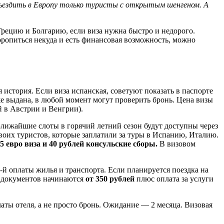
ъездить в Европу только туристы с открытым шенгеном. А
Грецию и Болгарию, если виза нужна быстро и недорого.
оропиться некуда и есть финансовая возможность, можно
я история. Если виза испанская, советуют показать в паспорте
же выдана, в любой момент могут проверить бронь. Цена визы
й в Австрии и Венгрии).
лижайшие слоты в горячий летний сезон будут доступны через
воих туристов, которые заплатили за туры в Испанию, Италию.
5 евро виза и 40 рублей консульские сборы.
В визовом
й оплаты жилья и транспорта. Если планируется поездка на
т документов начинаются
от 350 рублей
плюс оплата за услуги
аты отеля, а не просто бронь. Ожидание — 2 месяца. Визовая