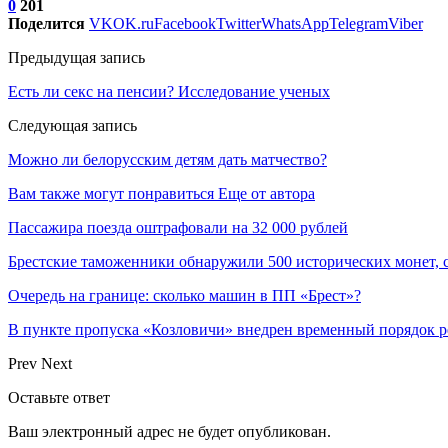
0
201
Поделится
VK
OK.ru
Facebook
Twitter
WhatsApp
Telegram
Viber
Предыдущая запись
Есть ли секс на пенсии? Исследование ученых
Следующая запись
Можно ли белорусским детям дать матчество?
Вам также могут понравиться
Еще от автора
Пассажира поезда оштрафовали на 32 000 рублей
Брестские таможенники обнаружили 500 исторических монет, 
Очередь на границе: сколько машин в ПП «Брест»?
В пункте пропуска «Козловичи» внедрен временный порядок 
Prev
Next
Оставьте ответ
Ваш электронный адрес не будет опубликован.