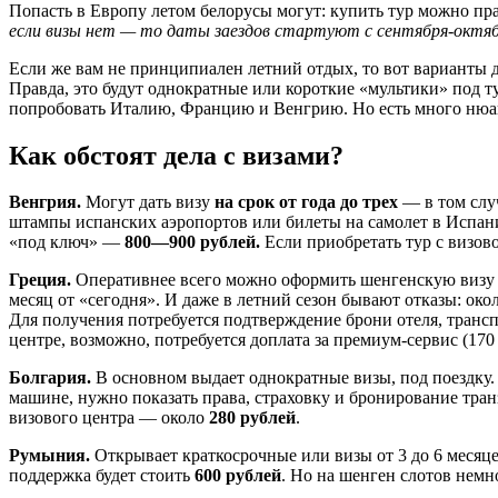
Попасть в Европу летом белорусы могут: купить тур можно пра
если визы нет — то даты заездов стартуют с сентября-октя
Если же вам не принципиален летний отдых, то вот варианты 
Правда, это будут однократные или короткие «мультики» под т
попробовать Италию, Францию и Венгрию. Но есть много нюан
Как обстоят дела с визами?
Венгрия.
Могут дать визу
на срок от года до трех
— в том случ
штампы испанских аэропортов или билеты на самолет в Испанию
«под ключ» —
800—900 рублей.
Если приобретать тур с визов
Греция.
Оперативнее всего можно оформить шенгенскую визу з
месяц от «сегодня». И даже в летний сезон бывают отказы: о
Для получения потребуется подтверждение брони отеля, трансп
центре, возможно, потребуется доплата за премиум-сервис (170
Болгария.
В основном выдает однократные визы, под поездку.
машине, нужно показать права, страховку и бронирование тра
визового центра — около
280 рублей
.
Румыния.
Открывает краткосрочные или визы от 3 до 6 месяце
поддержка будет стоить
600 рублей
. Но на шенген слотов немн