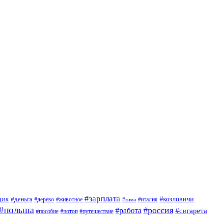
#зарплата
щик
#деньга
#козловичи
#дерево
#животное
#италия
#зима
#польша
#россия
#работа
#сигарета
#пособие
#потоп
#путешествие