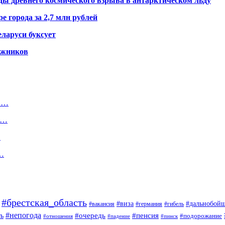
ды древнего космического взрыва в антарктическом льду
е города за 2,7 млн рублей
ларуси буксует
гажников
 в…
в…
…
а…
#брестская_область
#дальнобой
#виза
#вакансия
#германия
#гибель
#непогода
#очередь
#пенсия
ь
#подорожание
#отношения
#падение
#пинск