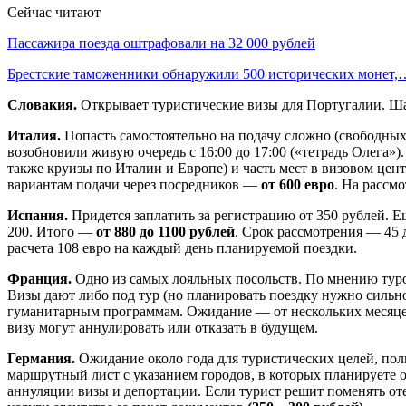
Сейчас читают
Пассажира поезда оштрафовали на 32 000 рублей
Брестские таможенники обнаружили 500 исторических монет,
Словакия.
Открывает туристические визы для Португалии. Шан
Италия.
Попасть самостоятельно на подачу сложно (свободных
возобновили живую очередь с 16:00 до 17:00 («тетрадь Олега»
также круизы по Италии и Европе) и часть мест в визовом цент
вариантам подачи через посредников —
от 600 евро
. На рассмо
Испания.
Придется заплатить за регистрацию от 350 рублей. Е
200. Итого —
от 880 до 1100 рублей
. Срок рассмотрения — 45 
расчета 108 евро на каждый день планируемой поездки.
Франция.
Одно из самых лояльных посольств. По мнению туропе
Визы дают либо под тур (но планировать поездку нужно сильно
гуманитарным программам. Ожидание — от нескольких месяц
визу могут аннулировать или отказать в будущем.
Германия.
Ожидание около года для туристических целей, пол
маршрутный лист с указанием городов, в которых планируете ос
аннуляции визы и депортации. Если турист решит поменять отел