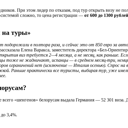
едников. При этом лидер по отказам, под тур открыть визу не п
н-системой сложно, то цена регистрации —
от 600 до 1300 рубле
 на туры»
ет подорожали в полтора раза, и сейчас это от 850 евро за авт
рассказала Елена Варакса, заместитель директора «Бел-Ориенти
ткрытия виз требуется 2—4 месяца, а не месяц, как раньше. Есл
нцы тоже не жадничают, испанцы — в среднем месяц-три, немцы
оров ограничений нет (исключение — Италия осенью). Спрос на 
ой. Раньше практически все туристы, выбирая тур, уже имели 
ее.
лорусам?
 всего «шенгенов» белорусам выдала Германия — 52 301 виза. Д
 до 3,4%.