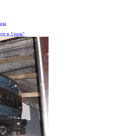
аза
ти в 3 раза"