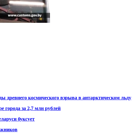
ды древнего космического взрыва в антарктическом льду
е города за 2,7 млн рублей
ларуси буксует
гажников