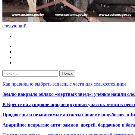
следующий
Как правильно выбрать запасные части для сельхозтехники
Землю накрыло облако «мертвых звезд»: ученые нашли сле
В Бресте на аукционе продан крупный участок земли в центр
Продюсеры и независимые артисты: почему шоу-бизнес в Бе
Аварийное вскрытие авто: замков, дверей, бардачков и ба