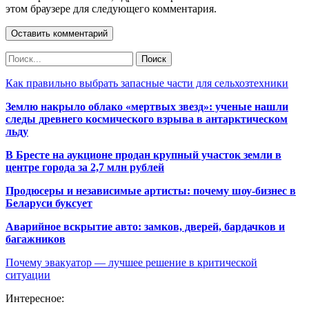
этом браузере для следующего комментария.
Как правильно выбрать запасные части для сельхозтехники
Землю накрыло облако «мертвых звезд»: ученые нашли
следы древнего космического взрыва в антарктическом
льду
В Бресте на аукционе продан крупный участок земли в
центре города за 2,7 млн рублей
Продюсеры и независимые артисты: почему шоу-бизнес в
Беларуси буксует
Аварийное вскрытие авто: замков, дверей, бардачков и
багажников
Почему эвакуатор — лучшее решение в критической
ситуации
Интересное: