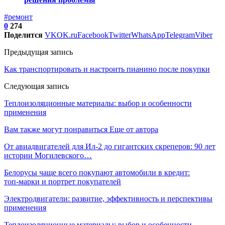
#ремонт
0
274
Поделится
VK
OK.ru
Facebook
Twitter
WhatsApp
Telegram
Viber
Предыдущая запись
Как транспортировать и настроить пианино после покупки
Следующая запись
Теплоизоляционные материалы: выбор и особенности
применения
Вам также могут понравиться
Еще от автора
От авиадвигателей для Ил-2 до гигантских скреперов: 90 лет
истории Могилевского…
Белорусы чаще всего покупают автомобили в кредит:
топ‑марки и портрет покупателей
Электродвигатели: развитие, эффективность и перспективы
применения
Теплоизоляционные материалы: выбор и особенности