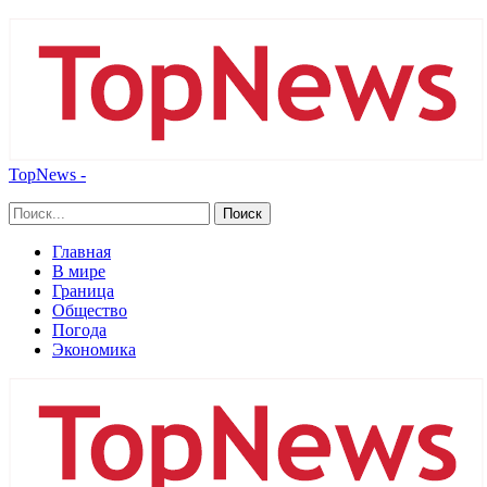
TopNews -
Главная
В мире
Граница
Общество
Погода
Экономика