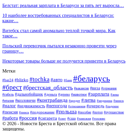
Белстат: реальная зарплата в Беларуси за пять лет выросла…
10 наиболее востребованных специалистов в Беларуси:
какие…
Витебск стал самой аномально теплой точкой мира. Как
такое…
Польский перевозчик пытался незаконно провезти через
границу…
Некоторые товары больше не получится привезти в Беларусь
Метки
#беларусь
#tochka
#авто
#blizko
#bar24
#банк
#брест
#брестская_область
#виза
#вакансия
#германия
#зарплата
#дальнобойщик
#деньга
#гибель
#дерево
#животное
#зима
#контрабанда
#литва
#козловичи
#италия
#кредит
#минск
#медицина
#налог
#непогода
#очередь
#недвижимость
#отношения
#падение
#польша
#пенсия
#подорожание
#пособие
#потоп
#путешествие
#пинск
#россия
#работа
#сигарета
#сша
#таможня
#топливо
#снег
© 2026 - Новости Бреста и Брестской области. Все права
защищены.