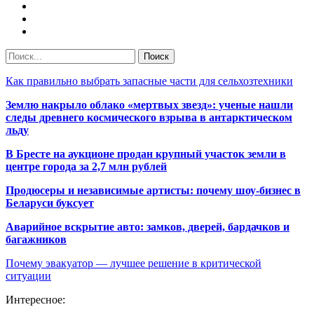
Как правильно выбрать запасные части для сельхозтехники
Землю накрыло облако «мертвых звезд»: ученые нашли
следы древнего космического взрыва в антарктическом
льду
В Бресте на аукционе продан крупный участок земли в
центре города за 2,7 млн рублей
Продюсеры и независимые артисты: почему шоу-бизнес в
Беларуси буксует
Аварийное вскрытие авто: замков, дверей, бардачков и
багажников
Почему эвакуатор — лучшее решение в критической
ситуации
Интересное: