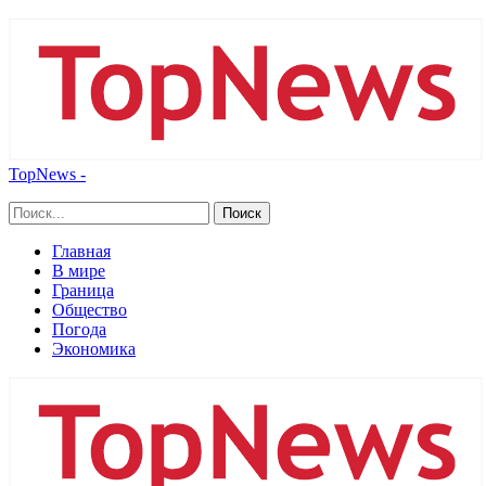
TopNews -
Главная
В мире
Граница
Общество
Погода
Экономика