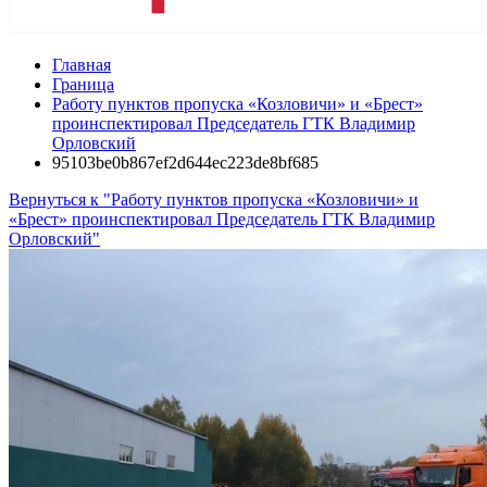
Главная
Граница
Работу пунктов пропуска «Козловичи» и «Брест»
проинспектировал Председатель ГТК Владимир
Орловский
95103be0b867ef2d644ec223de8bf685
Вернуться к "Работу пунктов пропуска «Козловичи» и
«Брест» проинспектировал Председатель ГТК Владимир
Орловский"