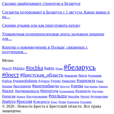
Сколько зарабатывают строители в Беларуси
Сигареты подорожают в Беларуси с 1 августа. Какие марки и
на…
Своими руками или как приготовить патоку
Упаковочная полипропиленовая лента: надежное решение
для…
Коротко о нововведениях в Польше, связанных с
получением…
Метки
#беларусь
#tochka
#авто
#blizko
#bar24
#банк
#брест
#брестская_область
#виза
#вакансия
#германия
#зарплата
#дальнобойщик
#деньга
#гибель
#дерево
#животное
#зима
#контрабанда
#литва
#козловичи
#италия
#кредит
#минск
#медицина
#налог
#непогода
#очередь
#недвижимость
#отношения
#падение
#польша
#пенсия
#подорожание
#пособие
#потоп
#путешествие
#пинск
#россия
#работа
#сигарета
#сша
#таможня
#топливо
#снег
© 2026 - Новости Бреста и Брестской области. Все права
защищены.