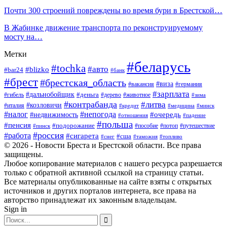
Почти 300 строений повреждены во время бури в Брестской…
В Жабинке движение транспорта по реконструируемому
мосту на…
Метки
#беларусь
#tochka
#авто
#blizko
#bar24
#банк
#брест
#брестская_область
#виза
#вакансия
#германия
#зарплата
#дальнобойщик
#деньга
#гибель
#дерево
#животное
#зима
#контрабанда
#литва
#козловичи
#италия
#кредит
#минск
#медицина
#налог
#непогода
#очередь
#недвижимость
#отношения
#падение
#польша
#пенсия
#подорожание
#пособие
#потоп
#путешествие
#пинск
#россия
#работа
#сигарета
#сша
#таможня
#топливо
#снег
© 2026 - Новости Бреста и Брестской области. Все права
защищены.
Любое копирование материалов с нашего ресурса разрешается
только с обратной активной ссылкой на страницу статьи.
Все материалы опубликованные на сайте взяты с открытых
источников и других порталов интернета, все права на
авторство принадлежат их законным владельцам.
Sign in