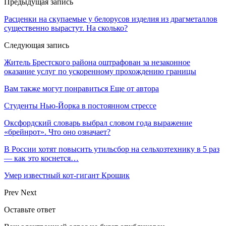
Предыдущая запись
Расценки на скупаемые у белорусов изделия из драгметаллов
существенно вырастут. На сколько?
Следующая запись
Житель Брестского района оштрафован за незаконное
оказание услуг по ускоренному прохождению границы
Вам также могут понравиться
Еще от автора
Студенты Нью-Йорка в постоянном стрессе
Оксфордский словарь выбрал словом года выражение
«брейнрот». Что оно означает?
В России хотят повысить утильсбор на сельхозтехнику в 5 раз
— как это коснется…
Умер известный кот-гигант Крошик
Prev
Next
Оставьте ответ