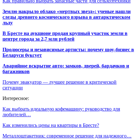
Как правильно выбрать запасные части для сельхозтехники
Землю накрыло облако «мертвых звезд»: ученые нашли
следы древнего космического взрыва в антарктическом
льду
В Бресте на аукционе продан крупный участок земли в
центре города за 2,7 млн рублей
Продюсеры и независимые артисты: почему шоу-бизнес в
Беларуси буксует
Аварийное вскрытие авто: замков, дверей, бардачков и
багажников
Почему эвакуатор — лучшее решение в критической
ситуации
Интересное:
Как выбрать идеальную кофемашину: руководство для
любителей…
Как изменились цены на квартиры в Бресте?
Металлоштакетник: современное решение для надежного…