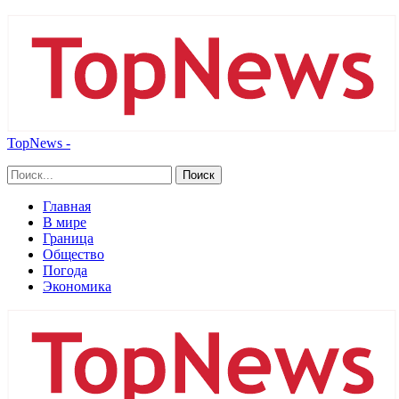
TopNews -
Главная
В мире
Граница
Общество
Погода
Экономика