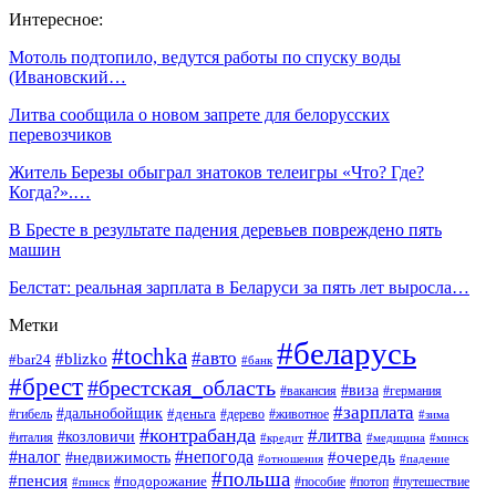
Интересное:
Мотоль подтопило, ведутся работы по спуску воды
(Ивановский…
Литва сообщила о новом запрете для белорусских
перевозчиков
Житель Березы обыграл знатоков телеигры «Что? Где?
Когда?».…
В Бресте в результате падения деревьев повреждено пять
машин
Белстат: реальная зарплата в Беларуси за пять лет выросла…
Метки
#беларусь
#tochka
#авто
#blizko
#bar24
#банк
#брест
#брестская_область
#виза
#вакансия
#германия
#зарплата
#дальнобойщик
#деньга
#гибель
#дерево
#животное
#зима
#контрабанда
#литва
#козловичи
#италия
#кредит
#минск
#медицина
#налог
#непогода
#очередь
#недвижимость
#отношения
#падение
#польша
#пенсия
#подорожание
#пособие
#потоп
#путешествие
#пинск