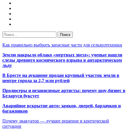
Как правильно выбрать запасные части для сельхозтехники
Землю накрыло облако «мертвых звезд»: ученые нашли
следы древнего космического взрыва в антарктическом
льду
В Бресте на аукционе продан крупный участок земли в
центре города за 2,7 млн рублей
Продюсеры и независимые артисты: почему шоу-бизнес в
Беларуси буксует
Аварийное вскрытие авто: замков, дверей, бардачков и
багажников
Почему эвакуатор — лучшее решение в критической
ситуации