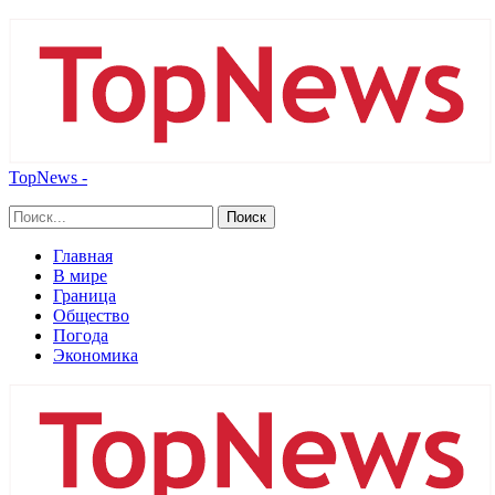
TopNews -
Главная
В мире
Граница
Общество
Погода
Экономика