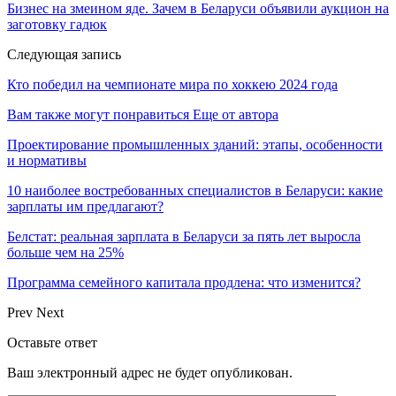
Бизнес на змеином яде. Зачем в Беларуси объявили аукцион на
заготовку гадюк
Следующая запись
Кто победил на чемпионате мира по хоккею 2024 года
Вам также могут понравиться
Еще от автора
Проектирование промышленных зданий: этапы, особенности
и нормативы
10 наиболее востребованных специалистов в Беларуси: какие
зарплаты им предлагают?
Белстат: реальная зарплата в Беларуси за пять лет выросла
больше чем на 25%
Программа семейного капитала продлена: что изменится?
Prev
Next
Оставьте ответ
Ваш электронный адрес не будет опубликован.