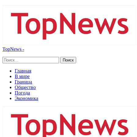
TopNews -
Главная
В мире
Граница
Общество
Погода
Экономика