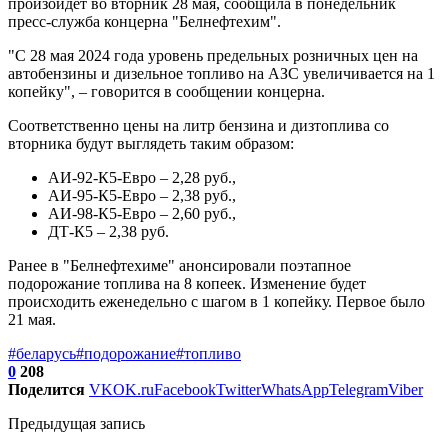
произойдет во вторник 28 мая, сообщила в понедельник
пресс-служба концерна "Белнефтехим".
"С 28 мая 2024 года уровень предельных розничных цен на
автобензины и дизельное топливо на АЗС увеличивается на 1
копейку", – говорится в сообщении концерна.
Соответственно цены на литр бензина и дизтоплива со
вторника будут выглядеть таким образом:
АИ-92-К5-Евро – 2,28 руб.,
АИ-95-К5-Евро – 2,38 руб.,
АИ-98-К5-Евро – 2,60 руб.,
ДТ-К5 – 2,38 руб.
Ранее в "Белнефтехиме" анонсировали поэтапное
подорожание топлива на 8 копеек. Изменение будет
происходить еженедельно с шагом в 1 копейку. Первое было
21 мая.
#беларусь
#подорожание
#топливо
0
208
Поделится
VK
OK.ru
Facebook
Twitter
WhatsApp
Telegram
Viber
Предыдущая запись