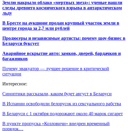
Землю накрыло облако «мертвых звезд»: ученые нашли
следы древнего космического взрыва в антарктическом
льду
В Бресте на аукционе продан крупный участок земли в
центре города за 2,7 млн рублей
Продюсеры и независимые артисты: почему шоу-бизнес в
Беларуси буксует
Аварийное вскрытие авто: замков, дверей, бардачков и
багажников
Почему эвакуатор — лучшее решение в критической
ситуации
Интересное:
Синоптики рассказали, каким будет август в Беларуси
В Испании освободили белорусок из сексуального рабства
В Беларуси с 1 октября подорожают около 40 марок сигарет
В пункте пропуска «Козловичи» внедрен временный
порядок…