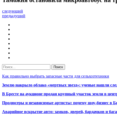
следующий
предыдущий
Как правильно выбрать запасные части для сельхозтехники
Землю накрыло облако «мертвых звезд»: ученые нашли сле
В Бресте на аукционе продан крупный участок земли в центр
Продюсеры и независимые артисты: почему шоу-бизнес в Бе
Аварийное вскрытие авто: замков, дверей, бардачков и ба