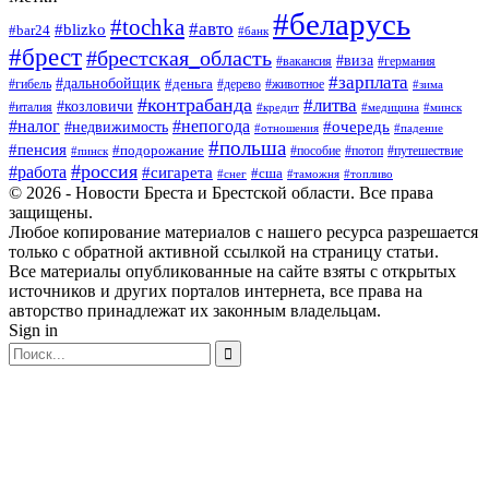
#беларусь
#tochka
#авто
#blizko
#bar24
#банк
#брест
#брестская_область
#виза
#вакансия
#германия
#зарплата
#дальнобойщик
#деньга
#гибель
#дерево
#животное
#зима
#контрабанда
#литва
#козловичи
#италия
#кредит
#минск
#медицина
#налог
#непогода
#очередь
#недвижимость
#отношения
#падение
#польша
#пенсия
#подорожание
#пособие
#потоп
#путешествие
#пинск
#россия
#работа
#сигарета
#сша
#таможня
#топливо
#снег
© 2026 - Новости Бреста и Брестской области. Все права
защищены.
Любое копирование материалов с нашего ресурса разрешается
только с обратной активной ссылкой на страницу статьи.
Все материалы опубликованные на сайте взяты с открытых
источников и других порталов интернета, все права на
авторство принадлежат их законным владельцам.
Sign in