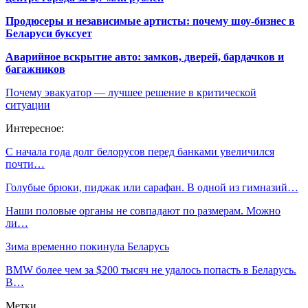
Продюсеры и независимые артисты: почему шоу-бизнес в
Беларуси буксует
Аварийное вскрытие авто: замков, дверей, бардачков и
багажников
Почему эвакуатор — лучшее решение в критической
ситуации
Интересное:
С начала года долг белорусов перед банками увеличился
почти…
Голубые брюки, пиджак или сарафан. В одной из гимназий…
Наши половые органы не совпадают по размерам. Можно
ли…
Зима временно покинула Беларусь
BMW более чем за $200 тысяч не удалось попасть в Беларусь.
В…
Метки