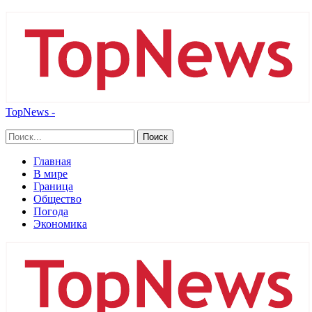
TopNews -
Главная
В мире
Граница
Общество
Погода
Экономика