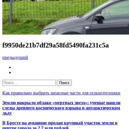
f9950de21b7df29a58fd5490fa231c5a
предыдущий
Как правильно выбрать запасные части для сельхозтехники
Землю накрыло облако «мертвых звезд»: ученые нашли
следы древнего космического взрыва в антарктическом
льду
В Бресте на аукционе продан крупный участок земли в
центре города за 2,7 млн рублей