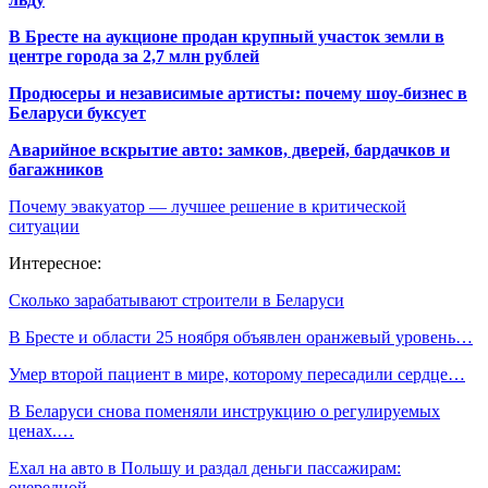
В Бресте на аукционе продан крупный участок земли в
центре города за 2,7 млн рублей
Продюсеры и независимые артисты: почему шоу-бизнес в
Беларуси буксует
Аварийное вскрытие авто: замков, дверей, бардачков и
багажников
Почему эвакуатор — лучшее решение в критической
ситуации
Интересное:
Сколько зарабатывают строители в Беларуси
В Бресте и области 25 ноября объявлен оранжевый уровень…
Умер второй пациент в мире, которому пересадили сердце…
В Беларуси снова поменяли инструкцию о регулируемых
ценах.…
Ехал на авто в Польшу и раздал деньги пассажирам:
очередной…