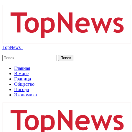
TopNews -
Главная
В мире
Граница
Общество
Погода
Экономика