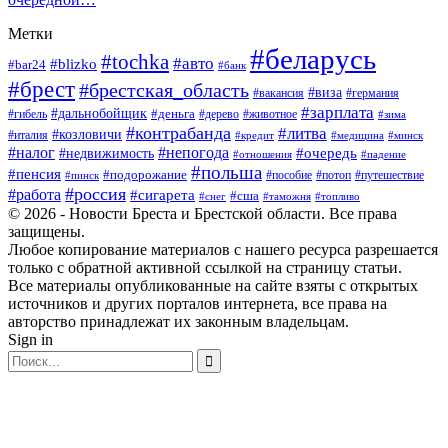
Метки
#беларусь
#tochka
#авто
#blizko
#bar24
#банк
#брест
#брестская_область
#виза
#вакансия
#германия
#зарплата
#дальнобойщик
#деньга
#гибель
#дерево
#животное
#зима
#контрабанда
#литва
#козловичи
#италия
#кредит
#минск
#медицина
#налог
#непогода
#очередь
#недвижимость
#отношения
#падение
#польша
#пенсия
#подорожание
#пособие
#потоп
#путешествие
#пинск
#россия
#работа
#сигарета
#сша
#таможня
#топливо
#снег
© 2026 - Новости Бреста и Брестской области. Все права
защищены.
Любое копирование материалов с нашего ресурса разрешается
только с обратной активной ссылкой на страницу статьи.
Все материалы опубликованные на сайте взяты с открытых
источников и других порталов интернета, все права на
авторство принадлежат их законным владельцам.
Sign in