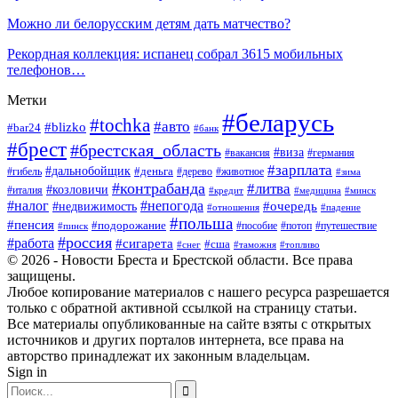
Можно ли белорусским детям дать матчество?
Рекордная коллекция: испанец собрал 3615 мобильных
телефонов…
Метки
#беларусь
#tochka
#авто
#blizko
#bar24
#банк
#брест
#брестская_область
#виза
#вакансия
#германия
#зарплата
#дальнобойщик
#деньга
#гибель
#дерево
#животное
#зима
#контрабанда
#литва
#козловичи
#италия
#кредит
#минск
#медицина
#налог
#непогода
#очередь
#недвижимость
#отношения
#падение
#польша
#пенсия
#подорожание
#пособие
#потоп
#путешествие
#пинск
#россия
#работа
#сигарета
#сша
#таможня
#топливо
#снег
© 2026 - Новости Бреста и Брестской области. Все права
защищены.
Любое копирование материалов с нашего ресурса разрешается
только с обратной активной ссылкой на страницу статьи.
Все материалы опубликованные на сайте взяты с открытых
источников и других порталов интернета, все права на
авторство принадлежат их законным владельцам.
Sign in