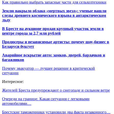
Как правильно выбрать запасные части для сельхозтехники
Землю накрыло облако «мертвых звезд»: ученые нашли
следы древнего космического взрыва в антарктическом
льду
В Бресте на аукционе продан крупный участок земли в
центре города за 2,7 млн рублей
Продюсеры и независимые артисты: почему шоу-бизнес в
Беларуси буксует
Аварийное вскрытие авто: замков, дверей, бардачков и
багажников
Почему эвакуатор — лучшее решение в критической
ситуации
Интересное:
Жителей Бреста предупреждают о снегопаде и сильном ветре
Очереди на границе. Какая ситуация с легковыми
автомобилями…
Брестские таможенники установили два факта незаконного…