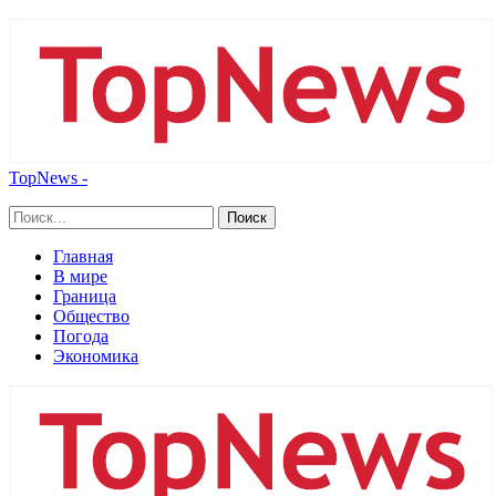
TopNews -
Главная
В мире
Граница
Общество
Погода
Экономика