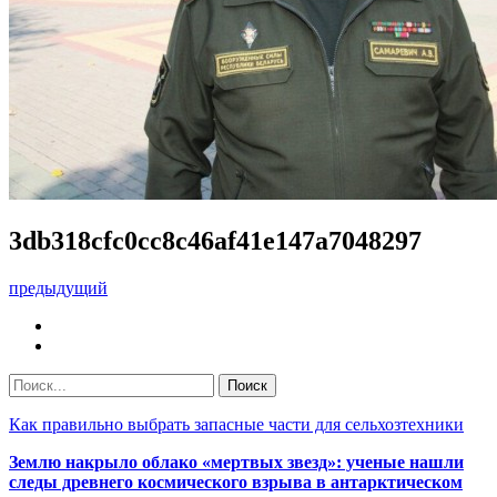
3db318cfc0cc8c46af41e147a7048297
предыдущий
Как правильно выбрать запасные части для сельхозтехники
Землю накрыло облако «мертвых звезд»: ученые нашли
следы древнего космического взрыва в антарктическом