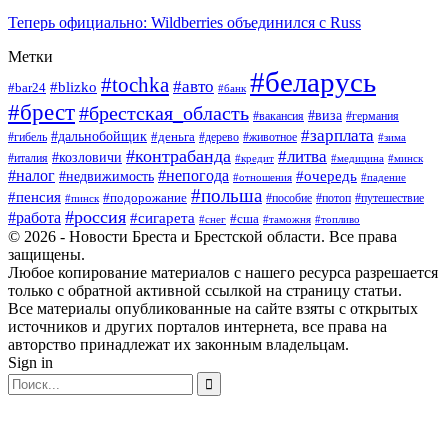
Теперь официально: Wildberries объединился с Russ
Метки
#беларусь
#tochka
#авто
#blizko
#bar24
#банк
#брест
#брестская_область
#виза
#вакансия
#германия
#зарплата
#дальнобойщик
#деньга
#гибель
#дерево
#животное
#зима
#контрабанда
#литва
#козловичи
#италия
#кредит
#минск
#медицина
#налог
#непогода
#очередь
#недвижимость
#отношения
#падение
#польша
#пенсия
#подорожание
#пособие
#потоп
#путешествие
#пинск
#россия
#работа
#сигарета
#сша
#таможня
#топливо
#снег
© 2026 - Новости Бреста и Брестской области. Все права
защищены.
Любое копирование материалов с нашего ресурса разрешается
только с обратной активной ссылкой на страницу статьи.
Все материалы опубликованные на сайте взяты с открытых
источников и других порталов интернета, все права на
авторство принадлежат их законным владельцам.
Sign in