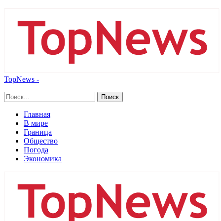
TopNews -
Главная
В мире
Граница
Общество
Погода
Экономика