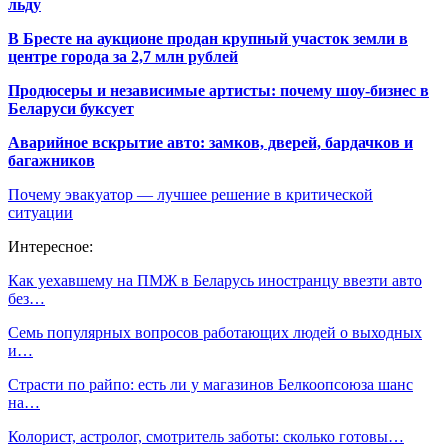
льду
В Бресте на аукционе продан крупный участок земли в
центре города за 2,7 млн рублей
Продюсеры и независимые артисты: почему шоу-бизнес в
Беларуси буксует
Аварийное вскрытие авто: замков, дверей, бардачков и
багажников
Почему эвакуатор — лучшее решение в критической
ситуации
Интересное:
Как уехавшему на ПМЖ в Беларусь иностранцу ввезти авто
без…
Семь популярных вопросов работающих людей о выходных
и…
Страсти по райпо: есть ли у магазинов Белкоопсоюза шанс
на…
Колорист, астролог, смотритель заботы: сколько готовы…