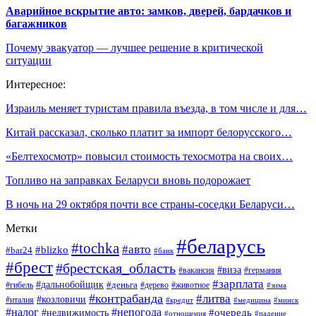
Аварийное вскрытие авто: замков, дверей, бардачков и
багажников
Почему эвакуатор — лучшее решение в критической
ситуации
Интересное:
Израиль меняет туристам правила въезда, в том числе и для…
Китай рассказал, сколько платит за импорт белорусского…
«Белтехосмотр» повысил стоимость техосмотра на своих…
Топливо на заправках Беларуси вновь подорожает
В ночь на 29 октября почти все страны-соседки Беларуси…
Метки
#беларусь
#tochka
#авто
#blizko
#bar24
#банк
#брест
#брестская_область
#виза
#вакансия
#германия
#зарплата
#дальнобойщик
#деньга
#гибель
#дерево
#животное
#зима
#контрабанда
#литва
#козловичи
#италия
#кредит
#минск
#медицина
#налог
#непогода
#очередь
#недвижимость
#отношения
#падение