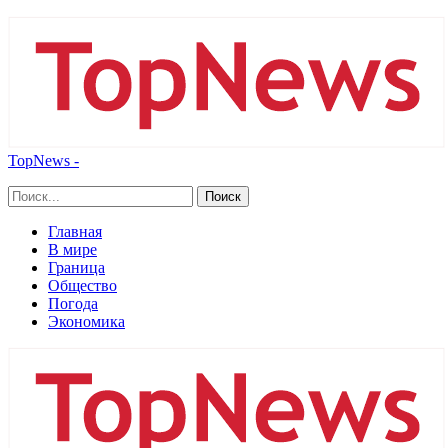
TopNews -
Главная
В мире
Граница
Общество
Погода
Экономика