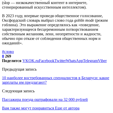
(slop — низкокачественный контент в интернете,
сгенерированный искусственным интеллектом).
В 2023 году, впервые проведя общественное голосование,
Оксфордский словарь выбрал слово года
goblin mode
(режим
гоблина). Это выражение определялось как «поведение,
характеризующееся бесцеремонным потворствованием
собственным желаниям, лени, неопрятности и жадности,
обычно при отказе от соблюдения общественных норм и
ожиданий».
#слово
0
269
Поделится
VK
OK.ru
Facebook
Twitter
WhatsApp
Telegram
Viber
Предыдущая запись
10 наиболее востребованных специалистов в Беларуси: какие
зарплаты им предлагают?
Следующая запись
Пассажира поезда оштрафовали на 32 000 рублей
Вам также могут понравиться
Еще от автора