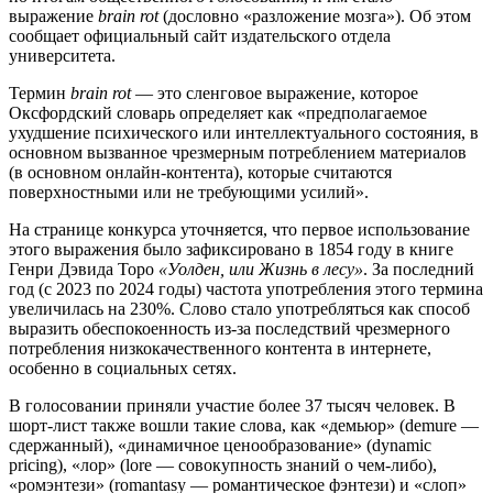
выражение
brain rot
(дословно «разложение мозга»). Об этом
сообщает официальный сайт издательского отдела
университета.
Термин
brain rot
— это сленговое выражение, которое
Оксфордский словарь определяет как «предполагаемое
ухудшение психического или интеллектуального состояния, в
основном вызванное чрезмерным потреблением материалов
(в основном онлайн-контента), которые считаются
поверхностными или не требующими усилий».
На странице конкурса уточняется, что первое использование
этого выражения было зафиксировано в 1854 году в книге
Генри Дэвида Торо
«Уолден, или Жизнь в лесу»
. За последний
год (с 2023 по 2024 годы) частота употребления этого термина
увеличилась на 230%. Слово стало употребляться как способ
выразить обеспокоенность из-за последствий чрезмерного
потребления низкокачественного контента в интернете,
особенно в социальных сетях.
В голосовании приняли участие более 37 тысяч человек. В
шорт-лист также вошли такие слова, как «демьюр» (demure —
сдержанный), «динамичное ценообразование» (dynamic
pricing), «лор» (lore — совокупность знаний о чем-либо),
«ромэнтези» (romantasy — романтическое фэнтези) и «слоп»