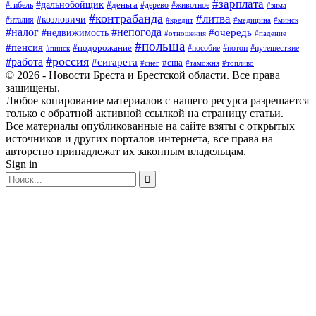
#зарплата
#дальнобойщик
#деньга
#гибель
#дерево
#животное
#зима
#контрабанда
#литва
#козловичи
#италия
#кредит
#минск
#медицина
#налог
#непогода
#очередь
#недвижимость
#отношения
#падение
#польша
#пенсия
#подорожание
#пособие
#потоп
#путешествие
#пинск
#россия
#работа
#сигарета
#сша
#таможня
#топливо
#снег
© 2026 - Новости Бреста и Брестской области. Все права
защищены.
Любое копирование материалов с нашего ресурса разрешается
только с обратной активной ссылкой на страницу статьи.
Все материалы опубликованные на сайте взяты с открытых
источников и других порталов интернета, все права на
авторство принадлежат их законным владельцам.
Sign in