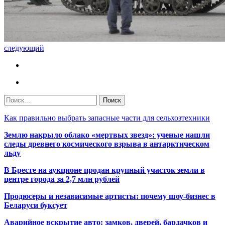
следующий
Как правильно выбрать запасные части для сельхозтехники
Землю накрыло облако «мертвых звезд»: ученые нашли
следы древнего космического взрыва в антарктическом
льду
В Бресте на аукционе продан крупный участок земли в
центре города за 2,7 млн рублей
Продюсеры и независимые артисты: почему шоу-бизнес в
Беларуси буксует
Аварийное вскрытие авто: замков, дверей, бардачков и