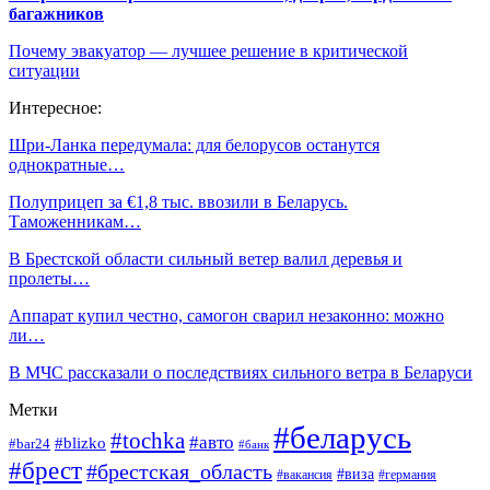
багажников
Почему эвакуатор — лучшее решение в критической
ситуации
Интересное:
Шри-Ланка передумала: для белорусов останутся
однократные…
Полуприцеп за €1,8 тыс. ввозили в Беларусь.
Таможенникам…
В Брестской области сильный ветер валил деревья и
пролеты…
Аппарат купил честно, самогон сварил незаконно: можно
ли…
В МЧС рассказали о последствиях сильного ветра в Беларуси
Метки
#беларусь
#tochka
#авто
#blizko
#bar24
#банк
#брест
#брестская_область
#виза
#вакансия
#германия