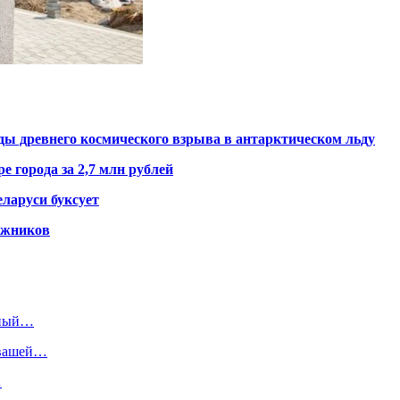
ды древнего космического взрыва в антарктическом льду
е города за 2,7 млн рублей
ларуси буксует
гажников
чный…
 вашей…
…