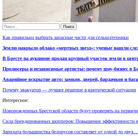
Как правильно выбрать запасные части для сельхозтехники
Землю накрыло облако «мертвых звезд»: ученые нашли сле
В Бресте на аукционе продан крупный участок земли в центр
Продюсеры и независимые артисты: почему шоу-бизнес в Бе
Аварийное вскрытие авто: замков, дверей, бардачков и ба
Почему эвакуатор — лучшее решение в критической ситуации
Интересное:
Новорожденных Брестской области будут проверять на перви
Сила брендированных шопперов: Повышение эффективности
Зарплата большинства белорусов составляет от одной до двух