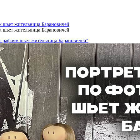
м шьет жительница Барановичей
м шьет жительница Барановичей
тографиям шьет жительница Барановичей"