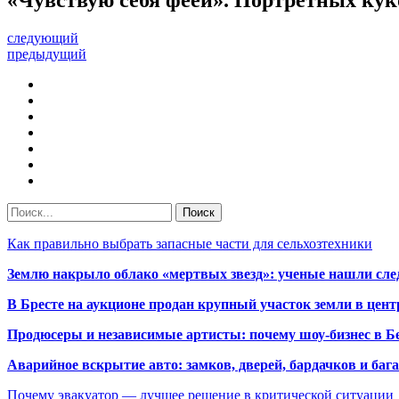
следующий
предыдущий
Как правильно выбрать запасные части для сельхозтехники
Землю накрыло облако «мертвых звезд»: ученые нашли сле
В Бресте на аукционе продан крупный участок земли в центр
Продюсеры и независимые артисты: почему шоу-бизнес в Бе
Аварийное вскрытие авто: замков, дверей, бардачков и ба
Почему эвакуатор — лучшее решение в критической ситуации