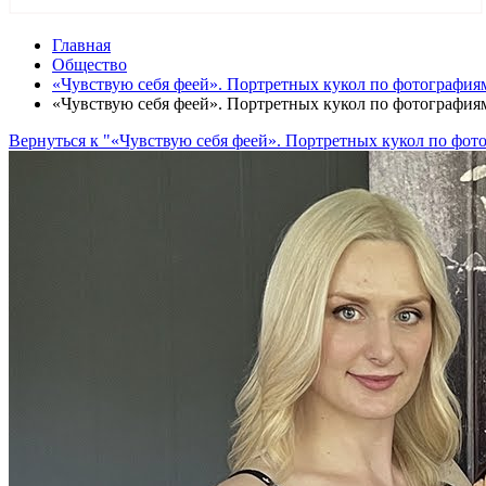
Главная
Общество
«Чувствую себя феей». Портретных кукол по фотография
«Чувствую себя феей». Портретных кукол по фотография
Вернуться к "«Чувствую себя феей». Портретных кукол по фо