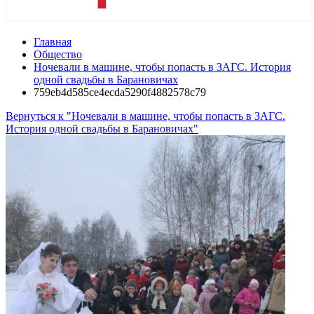
Главная
Общество
Ночевали в машине, чтобы попасть в ЗАГС. История
одной свадьбы в Барановичах
759eb4d585ce4ecda5290f4882578c79
Вернуться к "Ночевали в машине, чтобы попасть в ЗАГС.
История одной свадьбы в Барановичах"