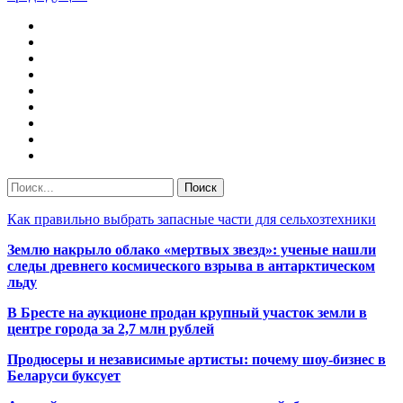
Как правильно выбрать запасные части для сельхозтехники
Землю накрыло облако «мертвых звезд»: ученые нашли
следы древнего космического взрыва в антарктическом
льду
В Бресте на аукционе продан крупный участок земли в
центре города за 2,7 млн рублей
Продюсеры и независимые артисты: почему шоу-бизнес в
Беларуси буксует