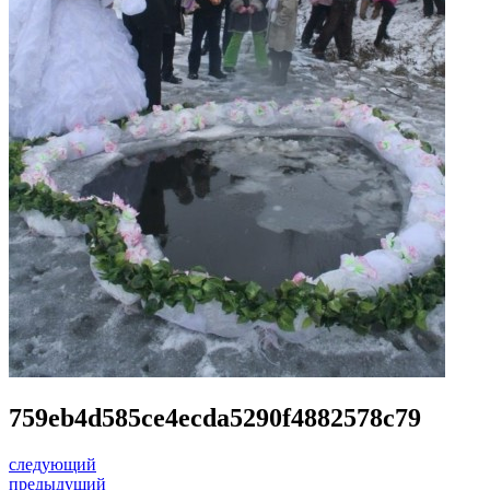
759eb4d585ce4ecda5290f4882578c79
следующий
предыдущий