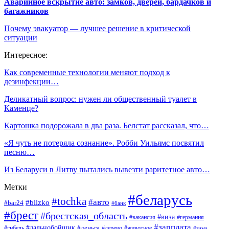
Аварийное вскрытие авто: замков, дверей, бардачков и
багажников
Почему эвакуатор — лучшее решение в критической
ситуации
Интересное:
Как современные технологии меняют подход к
дезинфекции…
Деликатный вопрос: нужен ли общественный туалет в
Каменце?
Картошка подорожала в два раза. Белстат рассказал, что…
«Я чуть не потеряла сознание». Робби Уильямс посвятил
песню…
Из Беларуси в Литву пытались вывезти раритетное авто…
Метки
#беларусь
#tochka
#авто
#blizko
#bar24
#банк
#брест
#брестская_область
#виза
#вакансия
#германия
#зарплата
#дальнобойщик
#деньга
#гибель
#дерево
#животное
#зима