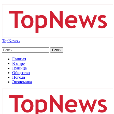
TopNews -
Главная
В мире
Граница
Общество
Погода
Экономика