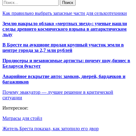
Как правильно выбрать запасные части для сельхозтехники
Землю накрыло облако «мертвых звезд»: ученые нашли
следы древнего космического взрыва в антарктическом
льду
В Бресте на аукционе продан крупный участок земли в
центре города за 2,7 млн рублей
Продюсеры и независимые артисты: почему шоу-бизнес в
Беларуси буксует
Аварийное вскрытие авто: замков, дверей, бардачков и
багажников
Почему эвакуатор — лучшее решение в критической
ситуации
Интересное:
Матрасы для стойл
Житель Бреста показал, как затопило его двор