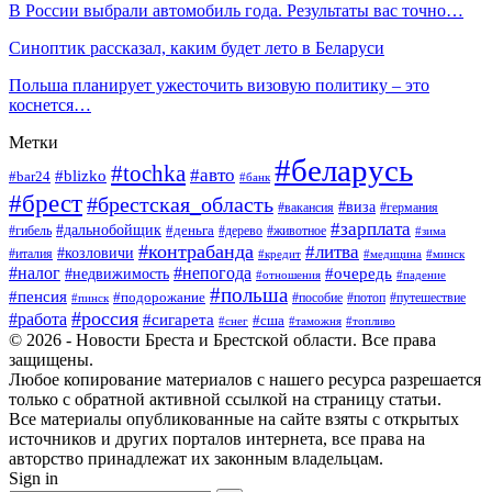
В России выбрали автомобиль года. Результаты вас точно…
Синоптик рассказал, каким будет лето в Беларуси
Польша планирует ужесточить визовую политику – это
коснется…
Метки
#беларусь
#tochka
#авто
#blizko
#bar24
#банк
#брест
#брестская_область
#виза
#вакансия
#германия
#зарплата
#дальнобойщик
#деньга
#гибель
#дерево
#животное
#зима
#контрабанда
#литва
#козловичи
#италия
#кредит
#минск
#медицина
#налог
#непогода
#очередь
#недвижимость
#отношения
#падение
#польша
#пенсия
#подорожание
#пособие
#потоп
#путешествие
#пинск
#россия
#работа
#сигарета
#сша
#таможня
#топливо
#снег
© 2026 - Новости Бреста и Брестской области. Все права
защищены.
Любое копирование материалов с нашего ресурса разрешается
только с обратной активной ссылкой на страницу статьи.
Все материалы опубликованные на сайте взяты с открытых
источников и других порталов интернета, все права на
авторство принадлежат их законным владельцам.
Sign in