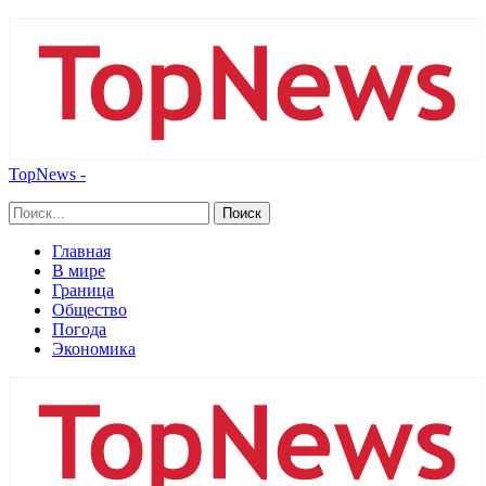
TopNews -
Главная
В мире
Граница
Общество
Погода
Экономика