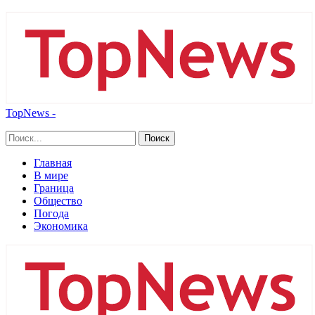
TopNews -
Главная
В мире
Граница
Общество
Погода
Экономика