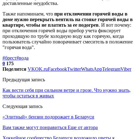
доставленные неудобства.
Также напоминаем, что
при отключении горячей воды в
доме нужно перекрыть вентиль на стояке горячей воды в
квартире, чтобы не платить за ее подогрев
. И вот почему:
при отключения горячей воды прибор учета фиксирует
проходящую по трубе холодную воду как горячую, когда
пользователь случайно поворачивает смеситель в положение
"горячая вода".
#брест
#вода
0
175
Поделится
VK
OK.ru
Facebook
Twitter
WhatsApp
Telegram
Viber
Предыдущая запись
Как вести себя при сильном ветре и грозе. Что нужно знать,
чтобы остаться в живых
Следующая запись
«Элитный» бензин подорожает в Беларуси
Вам также могут понравиться
Еще от автора
Хоккейное сообщество Беларуси возложило цветы к