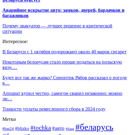
Аварийное вскрытие авто: замков, дверей, бардачков и
багажников
Почему эвакуатор — лучшее решение в критической
ситуации
Интересное:
В Беларуси с 1 октября подорожают около 40 марок сигарет
Некоторым белорусам стало проще податься на польскую
визу.…
Будет все так же жарко? Синоптик Рябов рассказал о погоде
в…
Аппарат купил честно, самогон сварил незаконно: можно
ли…
Тонкости уплаты ремесленного сбора в 2024 году
Метки
#беларусь
#tochka
#авто
#blizko
#bar24
#банк