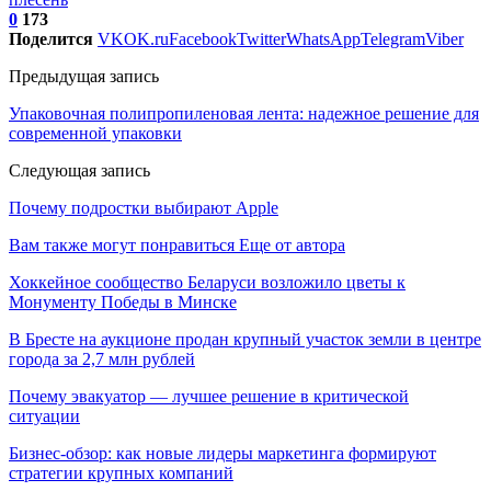
0
173
Поделится
VK
OK.ru
Facebook
Twitter
WhatsApp
Telegram
Viber
Предыдущая запись
Упаковочная полипропиленовая лента: надежное решение для
современной упаковки
Следующая запись
Почему подростки выбирают Apple
Вам также могут понравиться
Еще от автора
Хоккейное сообщество Беларуси возложило цветы к
Монументу Победы в Минске
В Бресте на аукционе продан крупный участок земли в центре
города за 2,7 млн рублей
Почему эвакуатор — лучшее решение в критической
ситуации
Бизнес-обзор: как новые лидеры маркетинга формируют
стратегии крупных компаний