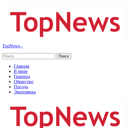
TopNews -
Главная
В мире
Граница
Общество
Погода
Экономика