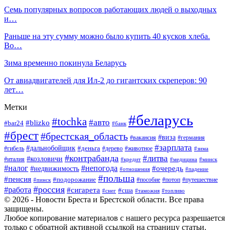
Семь популярных вопросов работающих людей о выходных
и…
Раньше на эту сумму можно было купить 40 кусков хлеба.
Во…
Зима временно покинула Беларусь
От авиадвигателей для Ил-2 до гигантских скреперов: 90
лет…
Метки
#беларусь
#tochka
#авто
#blizko
#bar24
#банк
#брест
#брестская_область
#виза
#вакансия
#германия
#зарплата
#дальнобойщик
#деньга
#гибель
#дерево
#животное
#зима
#контрабанда
#литва
#козловичи
#италия
#кредит
#минск
#медицина
#налог
#непогода
#очередь
#недвижимость
#отношения
#падение
#польша
#пенсия
#подорожание
#пособие
#потоп
#путешествие
#пинск
#россия
#работа
#сигарета
#сша
#таможня
#топливо
#снег
© 2026 - Новости Бреста и Брестской области. Все права
защищены.
Любое копирование материалов с нашего ресурса разрешается
только с обратной активной ссылкой на страницу статьи.