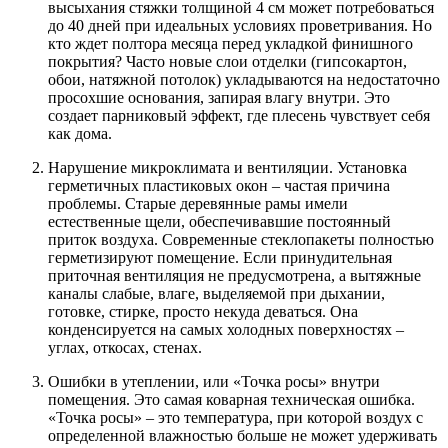
высыхания стяжки толщиной 4 см может потребоваться
до 40 дней при идеальных условиях проветривания. Но
кто ждет полтора месяца перед укладкой финишного
покрытия? Часто новые слои отделки (гипсокартон,
обои, натяжной потолок) укладываются на недостаточно
просохшие основания, запирая влагу внутри. Это
создает парниковый эффект, где плесень чувствует себя
как дома.
Нарушение микроклимата и вентиляции. Установка
герметичных пластиковых окон – частая причина
проблемы. Старые деревянные рамы имели
естественные щели, обеспечивавшие постоянный
приток воздуха. Современные стеклопакеты полностью
герметизируют помещение. Если принудительная
приточная вентиляция не предусмотрена, а вытяжные
каналы слабые, влаге, выделяемой при дыхании,
готовке, стирке, просто некуда деваться. Она
конденсируется на самых холодных поверхностях –
углах, откосах, стенах.
Ошибки в утеплении, или «Точка росы» внутри
помещения. Это самая коварная техническая ошибка.
«Точка росы» – это температура, при которой воздух с
определенной влажностью больше не может удерживать