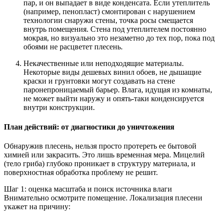
пар, и он выпадает в виде конденсата. Если утеплитель
(например, пенопласт) смонтирован с нарушением
технологии снаружи стены, точка росы смещается
внутрь помещения. Стена под утеплителем постоянно
мокрая, но визуально это незаметно до тех пор, пока под
обоями не расцветет плесень.
Некачественные или неподходящие материалы.
Некоторые виды дешевых винил обоев, не дышащие
краски и грунтовки могут создавать на стене
паронепроницаемый барьер. Влага, идущая из комнаты,
не может выйти наружу и опять-таки конденсируется
внутри конструкции.
План действий: от диагностики до уничтожения
Обнаружив плесень, нельзя просто протереть ее бытовой
химией или закрасить. Это лишь временная мера. Мицелий
(тело гриба) глубоко проникает в структуру материала, и
поверхностная обработка проблему не решит.
Шаг 1: оценка масштаба и поиск источника влаги
Внимательно осмотрите помещение. Локализация плесени
укажет на причину: