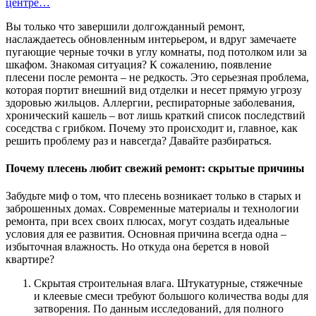
центре…
Вы только что завершили долгожданный ремонт,
наслаждаетесь обновленным интерьером, и вдруг замечаете
пугающие черные точки в углу комнаты, под потолком или за
шкафом. Знакомая ситуация? К сожалению, появление
плесени после ремонта – не редкость. Это серьезная проблема,
которая портит внешний вид отделки и несет прямую угрозу
здоровью жильцов. Аллергии, респираторные заболевания,
хронический кашель – вот лишь краткий список последствий
соседства с грибком. Почему это происходит и, главное, как
решить проблему раз и навсегда? Давайте разбираться.
Почему плесень любит свежий ремонт: скрытые причины
Забудьте миф о том, что плесень возникает только в старых и
заброшенных домах. Современные материалы и технологии
ремонта, при всех своих плюсах, могут создать идеальные
условия для ее развития. Основная причина всегда одна –
избыточная влажность. Но откуда она берется в новой
квартире?
Скрытая строительная влага. Штукатурные, стяжечные
и клеевые смеси требуют большого количества воды для
затворения. По данным исследований, для полного