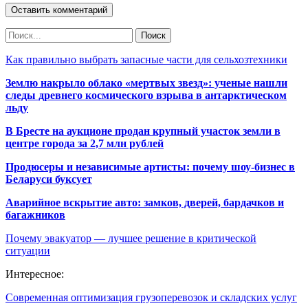
Как правильно выбрать запасные части для сельхозтехники
Землю накрыло облако «мертвых звезд»: ученые нашли
следы древнего космического взрыва в антарктическом
льду
В Бресте на аукционе продан крупный участок земли в
центре города за 2,7 млн рублей
Продюсеры и независимые артисты: почему шоу-бизнес в
Беларуси буксует
Аварийное вскрытие авто: замков, дверей, бардачков и
багажников
Почему эвакуатор — лучшее решение в критической
ситуации
Интересное:
Современная оптимизация грузоперевозок и складских услуг