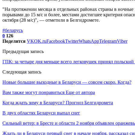
"На протяжении месяца в отдельных районах страны в ночные 
порывами до 15 м/с и более, местами достигшее критерия опасн
октября (28 м/с)", — отметили в Белгидромете.
#беларусь
0
126
Поделится
VK
OK.ru
Facebook
Twitter
WhatsApp
Telegram
Viber
Предыдущая запись
ГПК: за четыре дня меньше всего легковушек принял польский
Следующая запись
Новые большие выходные в Беларуси — совсем скоро. Когда?
Вам также могут понравиться
Еще от автора
Когда ждать зиму в Беларуси? Прогноз Белгидромета
В двух областях Беларуси выпал снег
Сильный ветер: в Бресте и области 2 ноября объявлен оранжев
Ждать ли в Беларуси первый снег в начале ноября, рассказал с