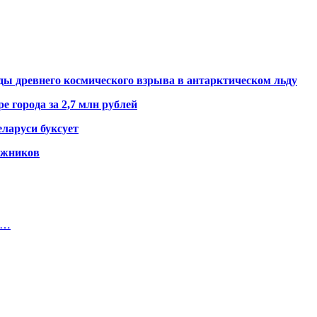
ды древнего космического взрыва в антарктическом льду
е города за 2,7 млн рублей
ларуси буксует
гажников
к…