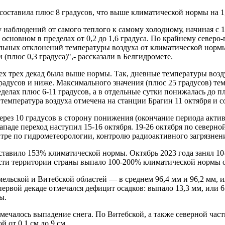
 составила плюс 8 градусов, что выше климатической нормы на 1,
у наблюдений от самого теплого к самому холодному, начиная с 
основном в пределах от 0,2 до 1,6 градуса. По крайнему северо
льных отклонений температуры воздуха от климатической нормы 
(плюс 0,3 градуса)",- рассказали в Белгидромете.
ех трех декад была выше нормы. Так, дневные температуры возд
радусов и ниже. Максимального значения (плюс 25 градусов) тем
елах плюс 6-11 градусов, а в отдельные сутки понижалась до п
емпература воздуха отмечена на станции Брагин 11 октября и со
рез 10 градусов в сторону понижения (окончание периода актив
паде переход наступил 15-16 октября. 19-26 октября по северно
ентре по гидрометеорологии, контролю радиоактивного загряз
составило 153% климатической нормы. Октябрь 2023 года занял 1
части территории страны выпало 100-200% климатической нормы о
мельской и Витебской областей — в среднем 96,4 мм и 96,2 мм,
ервой декаде отмечался дефицит осадков: выпало 13,3 мм, или 6
ы.
мечалось выпадение снега. По Витебской, а также северной час
от 0,1 см до 9 см.