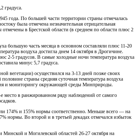
2 градуса.
1945 года. По большей части территории страны отмечалась
-востоку была отмечена незначительная отрицательная
отмечены в Брестской области (в среднем по области плюс 2
уха большую часть месяца в основном составляли плюс 11-20
пература воздуха достигла днем 14 октября в Дрогичине.
люс 2-5 градусов. В самые холодные ночи температура воздуха
ставила минус 5,7 градуса.
ной вегетации) осуществился на 3-13 дней позже своих
й половине страны средняя суточная температура воздуха
нения и мониторингу окружающей среды Минприроды.
0-е место в ранжированном ряду наблюдений от самого
садков.
 или 174% и 155% нормы соответственно. Меньше всего — на
7% нормы. Во второй и в третьей декадах отмечался избыток
ти Минской и Могилевской областей 26-27 октября на