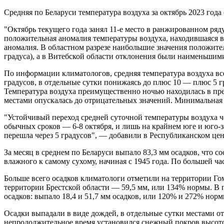
Средняя по Беларуси температура воздуха за октябрь 2023 года
"Октябрь текущего года занял 11-е место в ранжированном ряд
положительная аномалия температуры воздуха, находившаяся в 
аномалия. В областном разрезе наибольшие значения положите
градуса), а в Витебской области отклонения были наименьшими 
По информации климатологов, средняя температура воздуха вс
градусов, в отдельные сутки понижаясь до плюс 10 — плюс 5 г
Температура воздуха преимущественно ночью находилась в пред
местами опускалась до отрицательных значений. Минимальная т
"Устойчивый переход средней суточной температуры воздуха че
обычных сроков — 6-8 октября, и лишь на крайнем юге и юго-за
перешла через 5 градусов", — добавили в Республиканском ц
За месяц в среднем по Беларуси выпало 83,3 мм осадков, что 
влажного к самому сухому, начиная с 1945 года. По большей 
Больше всего осадков климатологи отметили на территории Го
территории Брестской области — 59,5 мм, или 134% нормы. В п
осадков: выпало 18,4 и 51,7 мм осадков, или 120% и 272% норм
Осадки выпадали в виде дождей, в отдельные сутки местами от
непродолжительное время установился снежный покров высотой 