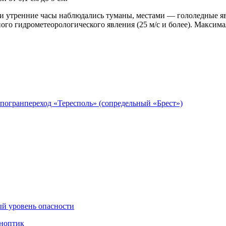
и утренние часы наблюдались туманы, местами — гололедные явл
ого гидрометеорологического явления (25 м/с и более). Максима
 погранпереход «Тересполь» (сопредельный «Брест»)
ый уровень опасности
иноптик