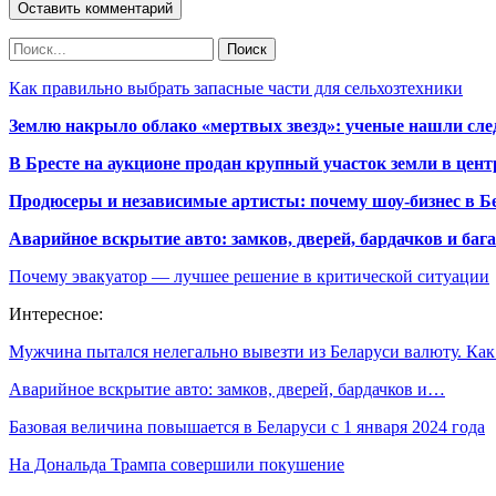
Как правильно выбрать запасные части для сельхозтехники
Землю накрыло облако «мертвых звезд»: ученые нашли сле
В Бресте на аукционе продан крупный участок земли в центр
Продюсеры и независимые артисты: почему шоу-бизнес в Бе
Аварийное вскрытие авто: замков, дверей, бардачков и ба
Почему эвакуатор — лучшее решение в критической ситуации
Интересное:
Мужчина пытался нелегально вывезти из Беларуси валюту. Ка
Аварийное вскрытие авто: замков, дверей, бардачков и…
Базовая величина повышается в Беларуси с 1 января 2024 года
На Дональда Трампа совершили покушение