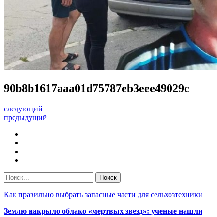
90b8b1617aaa01d75787eb3eee49029c
следующий
предыдущий
Как правильно выбрать запасные части для сельхозтехники
Землю накрыло облако «мертвых звезд»: ученые нашли