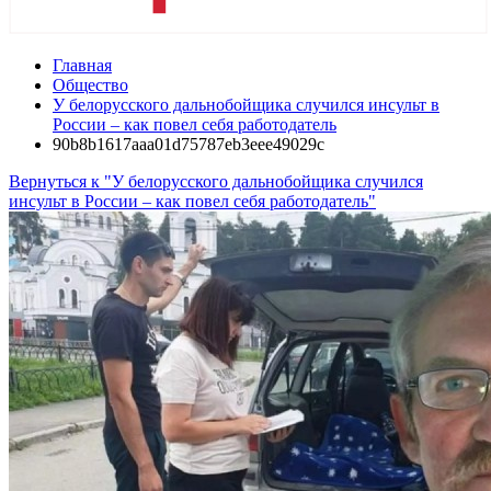
Главная
Общество
У белорусского дальнобойщика случился инсульт в
России – как повел себя работодатель
90b8b1617aaa01d75787eb3eee49029c
Вернуться к "У белорусского дальнобойщика случился
инсульт в России – как повел себя работодатель"