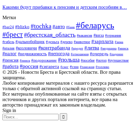
Какими будут прибавки к пенсиям и детским пособиям в…
Метки
#беларусь
#tochka
#авто
#blizko
#bar24
#банк
#брест
#брестская_область
#виза
#вакансия
#германия
#зарплата
#дальнобойщик
#деньга
#гибель
#дерево
#животное
#зима
#контрабанда
#литва
#козловичи
#италия
#кредит
#минск
#медицина
#налог
#непогода
#очередь
#недвижимость
#отношения
#падение
#польша
#пенсия
#подорожание
#пособие
#потоп
#путешествие
#пинск
#россия
#работа
#сигарета
#сша
#таможня
#топливо
#снег
© 2026 - Новости Бреста и Брестской области. Все права
защищены.
Любое копирование материалов с нашего ресурса разрешается
только с обратной активной ссылкой на страницу статьи.
Все материалы опубликованные на сайте взяты с открытых
источников и других порталов интернета, все права на
авторство принадлежат их законным владельцам.
Sign in