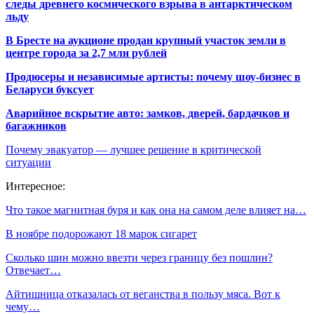
следы древнего космического взрыва в антарктическом
льду
В Бресте на аукционе продан крупный участок земли в
центре города за 2,7 млн рублей
Продюсеры и независимые артисты: почему шоу-бизнес в
Беларуси буксует
Аварийное вскрытие авто: замков, дверей, бардачков и
багажников
Почему эвакуатор — лучшее решение в критической
ситуации
Интересное:
Что такое магнитная буря и как она на самом деле влияет на…
В ноябре подорожают 18 марок сигарет
Сколько шин можно ввезти через границу без пошлин?
Отвечает…
Айтишница отказалась от веганства в пользу мяса. Вот к
чему…