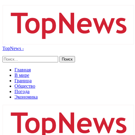
TopNews -
Главная
В мире
Граница
Общество
Погода
Экономика