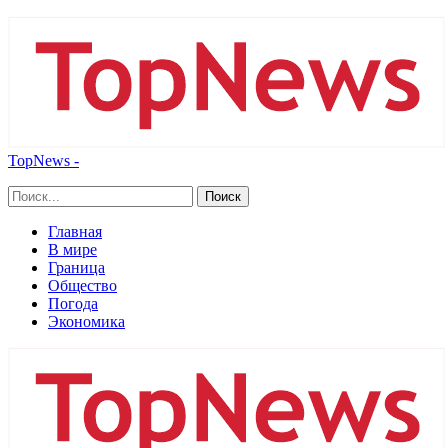
TopNews -
Главная
В мире
Граница
Общество
Погода
Экономика