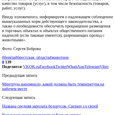
качество товаров (услуг), в том числе безопасность (товаров,
работ, услуг).
Ввиду изложенного, информируем о надлежащем соблюдении
вышеуказанных норм действующего законодательства, а
также о необходимости обеспечить прекращение размещения
в торговых объектах и объектах общественного питания
надписей (если таковые имеются), разрешающих проход с
животными».
Фото: Сергея Боброва
#берёза
#брестская_область
#животное
0
139
Поделится
VK
OK.ru
Facebook
Twitter
WhatsApp
Telegram
Viber
Предыдущая запись
Минтруда напомнило, какой должна быть температура на
рабочем месте
Следующая запись
Названа средняя зарплата белорусов. Сверьте со своей
Вам также могут понравиться
Еще от автора