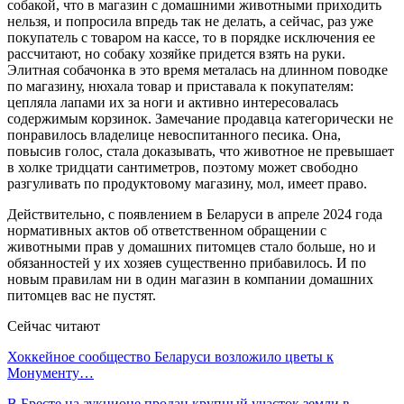
собакой, что в магазин с домашними животными приходить
нельзя, и попросила впредь так не делать, а сейчас, раз уже
покупатель с товаром на кассе, то в порядке исключения ее
рассчитают, но собаку хозяйке придется взять на руки.
Элитная собачонка в это время металась на длинном поводке
по магазину, нюхала товар и приставала к покупателям:
цепляла лапами их за ноги и активно интересовалась
содержимым корзинок. Замечание продавца категорически не
понравилось владелице невоспитанного песика. Она,
повысив голос, стала доказывать, что животное не превышает
в холке тридцати сантиметров, поэтому может свободно
разгуливать по продуктовому магазину, мол, имеет право.
Действительно, с появлением в Беларуси в апреле 2024 года
нормативных актов об ответственном обращении с
животными прав у домашних питомцев стало больше, но и
обязанностей у их хозяев существенно прибавилось. И по
новым правилам ни в один магазин в компании домашних
питомцев вас не пустят.
Сейчас читают
Хоккейное сообщество Беларуси возложило цветы к
Монументу…
В Бресте на аукционе продан крупный участок земли в