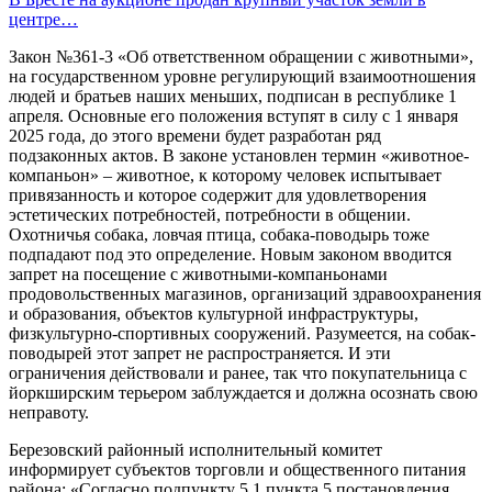
центре…
Закон №361-3 «Об ответственном обращении с животными»,
на государственном уровне регулирующий взаимоотношения
людей и братьев наших меньших, подписан в республике 1
апреля. Основные его положения вступят в силу с 1 января
2025 года, до этого времени будет разработан ряд
подзаконных актов. В законе установлен термин «животное-
компаньон» – животное, к которому человек испытывает
привязанность и которое содержит для удовлетворения
эстетических потребностей, потребности в общении.
Охотничья собака, ловчая птица, собака-поводырь тоже
подпадают под это определение. Новым законом вводится
запрет на посещение с животными-компаньонами
продовольственных магазинов, организаций здравоохранения
и образования, объектов культурной инфраструктуры,
физкультурно-спортивных сооружений. Разумеется, на собак-
поводырей этот запрет не распространяется. И эти
ограничения действовали и ранее, так что покупательница с
йоркширским терьером заблуждается и должна осознать свою
неправоту.
Березовский районный исполнительный комитет
информирует субъектов торговли и общественного питания
района: «Согласно подпункту 5.1 пункта 5 постановления