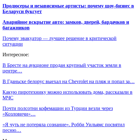
Продюсеры и независимые артисты: почему шоу-бизнес в
Беларуси буксует
Аварийное вскрытие авто: замков, дверей, бардачков и
багажников
Почему эвакуатор — лучшее решение в критической
ситуации
Интересное:
В Бресте на аукционе продан крупный участок земли в
центре…
В Гданьске белорус выехал на Chevrolet на пляж и попал за…
Какую пиротехнику можно использовать дома, рассказали в
МЧС
Почти полсотни кофемашин из Турции везли через
«Козловичи»…
«Я чуть не потеряла сознание». Робби Уильямс посвятил
песню…