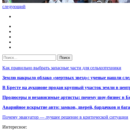
следующий
Как правильно выбрать запасные части для сельхозтехники
Землю накрыло облако «мертвых звезд»: ученые нашли сле
В Бресте на аукционе продан крупный участок земли в центр
Продюсеры и независимые артисты: почему шоу-бизнес в Бе
Аварийное вскрытие авто: замков, дверей, бардачков и ба
Почему эвакуатор — лучшее решение в критической ситуации
Интересное: