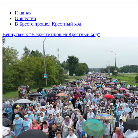
Главная
Общество
В Бресте прошел Крестный ход
Вернуться к "В Бресте прошел Крестный ход"