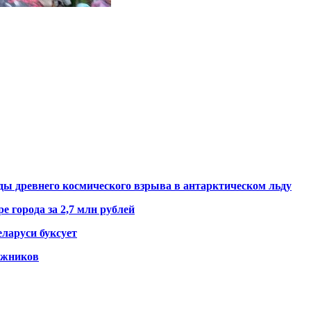
ды древнего космического взрыва в антарктическом льду
е города за 2,7 млн рублей
ларуси буксует
гажников