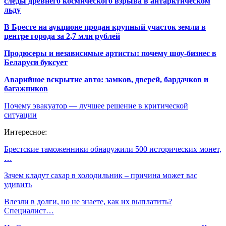
следы древнего космического взрыва в антарктическом
льду
В Бресте на аукционе продан крупный участок земли в
центре города за 2,7 млн рублей
Продюсеры и независимые артисты: почему шоу-бизнес в
Беларуси буксует
Аварийное вскрытие авто: замков, дверей, бардачков и
багажников
Почему эвакуатор — лучшее решение в критической
ситуации
Интересное:
Брестские таможенники обнаружили 500 исторических монет,
…
Зачем кладут сахар в холодильник – причина может вас
удивить
Влезли в долги, но не знаете, как их выплатить?
Специалист…