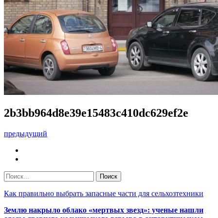
2b3bb964d8e39e15483c410dc629ef2e
предыдущий
Как правильно выбрать запасные части для сельхозтехники
Землю накрыло облако «мертвых звезд»: ученые нашли