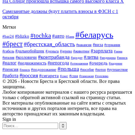
На Солнце произошла вспышка самого высокого класса Х
Самозанятые должны будут платить взносы в ФЗСН с 1
октября
Метки
#беларусь
#tochka
#авто
#blizko
#bar24
#банк
#брест
#брестская_область
#виза
#вакансия
#германия
#зарплата
#дальнобойщик
#деньга
#гибель
#дерево
#животное
#зима
#контрабанда
#литва
#козловичи
#италия
#кредит
#минск
#медицина
#налог
#непогода
#очередь
#недвижимость
#отношения
#падение
#польша
#пенсия
#подорожание
#пособие
#потоп
#путешествие
#пинск
#россия
#работа
#сигарета
#сша
#таможня
#топливо
#снег
© 2026 - Новости Бреста и Брестской области. Все права
защищены.
Любое копирование материалов с нашего ресурса разрешается
только с обратной активной ссылкой на страницу статьи.
Все материалы опубликованные на сайте взяты с открытых
источников и других порталов интернета, все права на
авторство принадлежат их законным владельцам.
Sign in