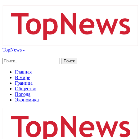
TopNews -
Главная
В мире
Граница
Общество
Погода
Экономика