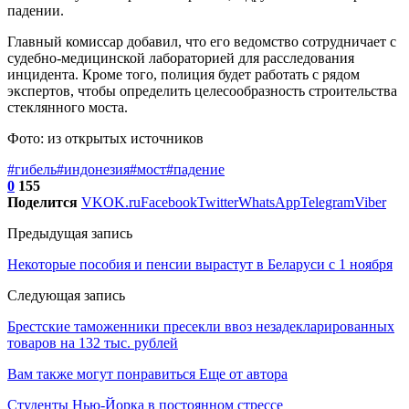
падении.
Главный комиссар добавил, что его ведомство сотрудничает с
судебно-медицинской лабораторией для расследования
инцидента. Кроме того, полиция будет работать с рядом
экспертов, чтобы определить целесообразность строительства
стеклянного моста.
Фото: из открытых источников
#гибель
#индонезия
#мост
#падение
0
155
Поделится
VK
OK.ru
Facebook
Twitter
WhatsApp
Telegram
Viber
Предыдущая запись
Некоторые пособия и пенсии вырастут в Беларуси с 1 ноября
Следующая запись
Брестские таможенники пресекли ввоз незадекларированных
товаров на 132 тыс. рублей
Вам также могут понравиться
Еще от автора
Студенты Нью-Йорка в постоянном стрессе