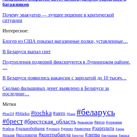
багажников
Почему эвакуатор — лучшее решение в критической
ситуации
Интересное:
Блогер из США показал магазинные полки, уставленные…
В Беларуси выпал снег
Подтопления подворий фиксируются в Лунинецком районе.
…
В Беларуси появились вакансии с зарплатой до 10 тысяч…
Сколько фальшивых денег выявлено в Беларуси за
последние…
Метки
#беларусь
#tochka
#авто
#blizko
#bar24
#банк
#брест
#брестская_область
#виза
#вакансия
#германия
#зарплата
#дальнобойщик
#деньга
#гибель
#дерево
#животное
#зима
#контрабанда
#литва
#козловичи
#италия
#кредит
#минск
#медицина