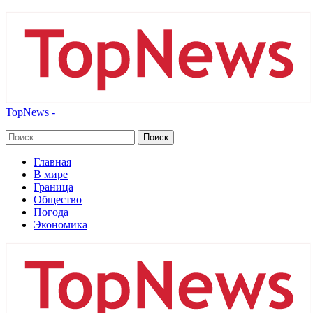
TopNews -
Главная
В мире
Граница
Общество
Погода
Экономика