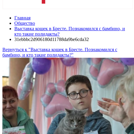
Главная
Общество
Выставка кошек в Бресте. Познакомился с бамбино, и
кто такие полидакты?
31ebbbc2d906180d11788da9be6cda32
Вернуться к "Выставка кошек в Бресте. Познакомился с
бамбино, и кто такие полидакты?"