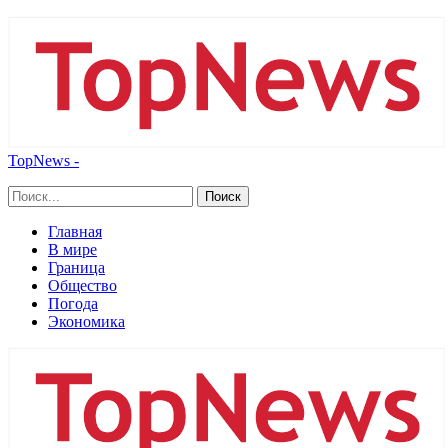
TopNews -
Главная
В мире
Граница
Общество
Погода
Экономика