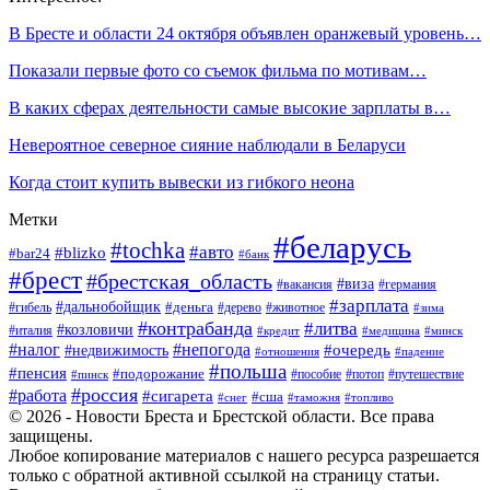
В Бресте и области 24 октября объявлен оранжевый уровень…
Показали первые фото со съемок фильма по мотивам…
В каких сферах деятельности самые высокие зарплаты в…
Невероятное северное сияние наблюдали в Беларуси
Когда стоит купить вывески из гибкого неона
Метки
#беларусь
#tochka
#авто
#blizko
#bar24
#банк
#брест
#брестская_область
#виза
#вакансия
#германия
#зарплата
#дальнобойщик
#деньга
#гибель
#дерево
#животное
#зима
#контрабанда
#литва
#козловичи
#италия
#кредит
#минск
#медицина
#налог
#непогода
#очередь
#недвижимость
#отношения
#падение
#польша
#пенсия
#подорожание
#пособие
#потоп
#путешествие
#пинск
#россия
#работа
#сигарета
#сша
#таможня
#топливо
#снег
© 2026 - Новости Бреста и Брестской области. Все права
защищены.
Любое копирование материалов с нашего ресурса разрешается
только с обратной активной ссылкой на страницу статьи.