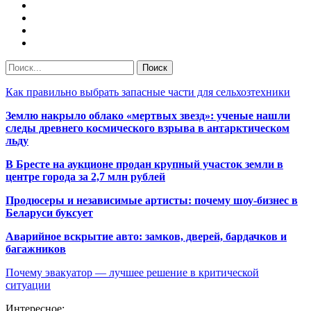
Как правильно выбрать запасные части для сельхозтехники
Землю накрыло облако «мертвых звезд»: ученые нашли
следы древнего космического взрыва в антарктическом
льду
В Бресте на аукционе продан крупный участок земли в
центре города за 2,7 млн рублей
Продюсеры и независимые артисты: почему шоу-бизнес в
Беларуси буксует
Аварийное вскрытие авто: замков, дверей, бардачков и
багажников
Почему эвакуатор — лучшее решение в критической
ситуации
Интересное: