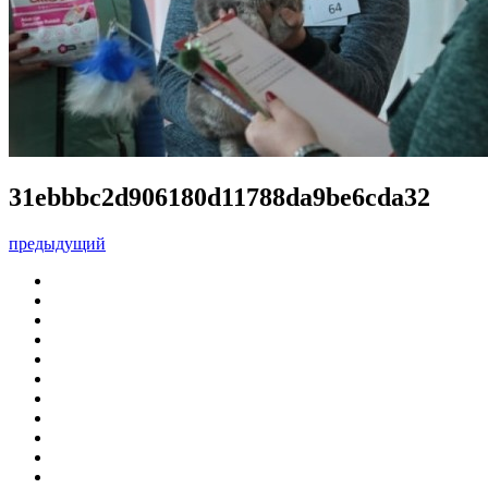
31ebbbc2d906180d11788da9be6cda32
предыдущий