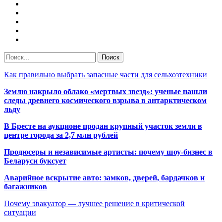
Как правильно выбрать запасные части для сельхозтехники
Землю накрыло облако «мертвых звезд»: ученые нашли
следы древнего космического взрыва в антарктическом
льду
В Бресте на аукционе продан крупный участок земли в
центре города за 2,7 млн рублей
Продюсеры и независимые артисты: почему шоу-бизнес в
Беларуси буксует
Аварийное вскрытие авто: замков, дверей, бардачков и
багажников
Почему эвакуатор — лучшее решение в критической
ситуации