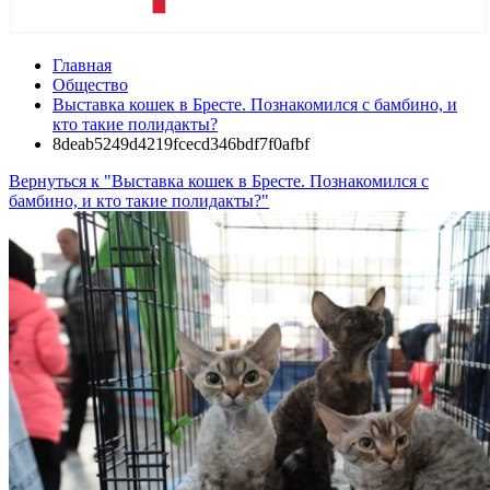
Главная
Общество
Выставка кошек в Бресте. Познакомился с бамбино, и
кто такие полидакты?
8deab5249d4219fcecd346bdf7f0afbf
Вернуться к "Выставка кошек в Бресте. Познакомился с
бамбино, и кто такие полидакты?"