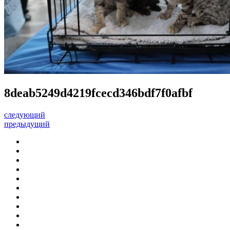
8deab5249d4219fcecd346bdf7f0afbf
следующий
предыдущий