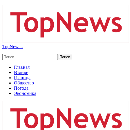
TopNews -
Главная
В мире
Граница
Общество
Погода
Экономика