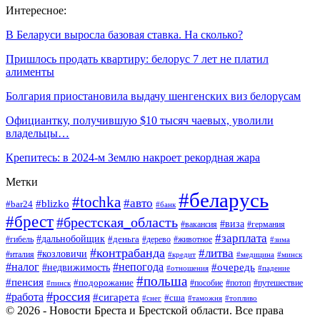
Интересное:
В Беларуси выросла базовая ставка. На сколько?
Пришлось продать квартиру: белорус 7 лет не платил
алименты
Болгария приостановила выдачу шенгенских виз белорусам
Официантку, получившую $10 тысяч чаевых, уволили
владельцы…
Крепитесь: в 2024-м Землю накроет рекордная жара
Метки
#беларусь
#tochka
#авто
#blizko
#bar24
#банк
#брест
#брестская_область
#виза
#вакансия
#германия
#зарплата
#дальнобойщик
#деньга
#гибель
#дерево
#животное
#зима
#контрабанда
#литва
#козловичи
#италия
#кредит
#минск
#медицина
#налог
#непогода
#очередь
#недвижимость
#отношения
#падение
#польша
#пенсия
#подорожание
#пособие
#потоп
#путешествие
#пинск
#россия
#работа
#сигарета
#сша
#таможня
#топливо
#снег
© 2026 - Новости Бреста и Брестской области. Все права