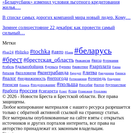
«Беларусбанк» изменил условия льготного кредитования
жилья.…
В списке самых дорогих компаний мира новый лидер. Кому…
Зимнее солнцестояние 22 декабря: как провести самый
сильный…
Метки
#беларусь
#tochka
#авто
#blizko
#bar24
#банк
#брест
#брестская_область
#виза
#вакансия
#германия
#зарплата
#дальнобойщик
#деньга
#гибель
#дерево
#животное
#зима
#контрабанда
#литва
#козловичи
#италия
#кредит
#минск
#медицина
#налог
#непогода
#очередь
#недвижимость
#отношения
#падение
#польша
#пенсия
#подорожание
#пособие
#потоп
#путешествие
#пинск
#россия
#работа
#сигарета
#сша
#таможня
#топливо
#снег
© 2026 - Новости Бреста и Брестской области. Все права
защищены.
Любое копирование материалов с нашего ресурса разрешается
только с обратной активной ссылкой на страницу статьи.
Все материалы опубликованные на сайте взяты с открытых
источников и других порталов интернета, все права на
авторство принадлежат их законным владельцам.