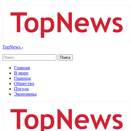
TopNews -
Главная
В мире
Граница
Общество
Погода
Экономика