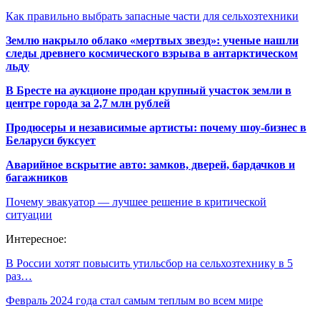
Как правильно выбрать запасные части для сельхозтехники
Землю накрыло облако «мертвых звезд»: ученые нашли
следы древнего космического взрыва в антарктическом
льду
В Бресте на аукционе продан крупный участок земли в
центре города за 2,7 млн рублей
Продюсеры и независимые артисты: почему шоу-бизнес в
Беларуси буксует
Аварийное вскрытие авто: замков, дверей, бардачков и
багажников
Почему эвакуатор — лучшее решение в критической
ситуации
Интересное:
В России хотят повысить утильсбор на сельхозтехнику в 5
раз…
Февраль 2024 года стал самым теплым во всем мире