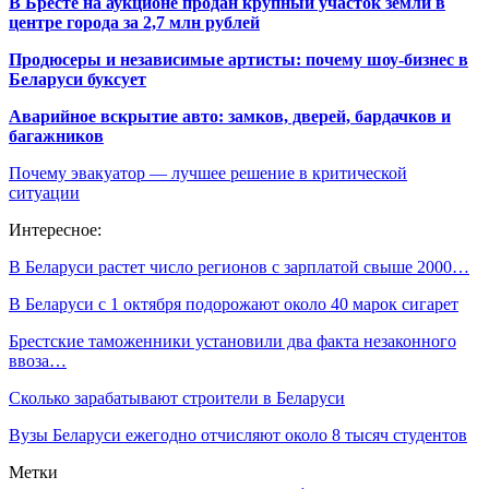
В Бресте на аукционе продан крупный участок земли в
центре города за 2,7 млн рублей
Продюсеры и независимые артисты: почему шоу-бизнес в
Беларуси буксует
Аварийное вскрытие авто: замков, дверей, бардачков и
багажников
Почему эвакуатор — лучшее решение в критической
ситуации
Интересное:
В Беларуси растет число регионов с зарплатой свыше 2000…
В Беларуси с 1 октября подорожают около 40 марок сигарет
Брестские таможенники установили два факта незаконного
ввоза…
Сколько зарабатывают строители в Беларуси
Вузы Беларуси ежегодно отчисляют около 8 тысяч студентов
Метки