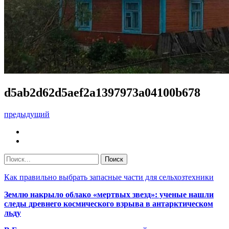
d5ab2d62d5aef2a1397973a04100b678
предыдущий
Как правильно выбрать запасные части для сельхозтехники
Землю накрыло облако «мертвых звезд»: ученые нашли
следы древнего космического взрыва в антарктическом
льду