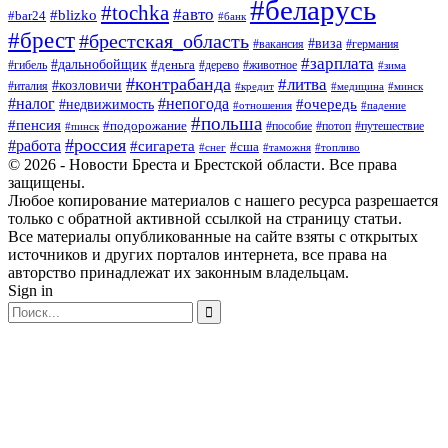
#беларусь
#tochka
#авто
#blizko
#bar24
#банк
#брест
#брестская_область
#виза
#вакансия
#германия
#зарплата
#дальнобойщик
#деньга
#гибель
#дерево
#животное
#зима
#контрабанда
#литва
#козловичи
#италия
#кредит
#минск
#медицина
#налог
#непогода
#очередь
#недвижимость
#отношения
#падение
#польша
#пенсия
#подорожание
#пособие
#потоп
#путешествие
#пинск
#россия
#работа
#сигарета
#сша
#таможня
#топливо
#снег
© 2026 - Новости Бреста и Брестской области. Все права
защищены.
Любое копирование материалов с нашего ресурса разрешается
только с обратной активной ссылкой на страницу статьи.
Все материалы опубликованные на сайте взяты с открытых
источников и других порталов интернета, все права на
авторство принадлежат их законным владельцам.
Sign in