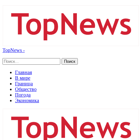
TopNews -
Главная
В мире
Граница
Общество
Погода
Экономика