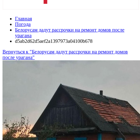
Главная
Погода
Белорусам дадут рассрочки на ремонт домов после
урагана
d5ab2d62d5aef2a1397973a04100b678
Вернуться к "Белорусам дадут рассрочки на ремонт домов
после урагана"