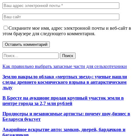
Сохраните мое имя, адрес электронной почты и веб-сайт в
этом браузере для следующего комментария.
Как правильно выбрать запасные части для сельхозтехники
Землю накрыло облако «мертвых звезд»: ученые нашли
следы древнего космического взрыва в антарктическом
льду
В Бресте на аукционе продан крупный участок земли в
центре города за 2,7 млн рублей
Продюсеры и независимые артисты: почему шоу-бизнес в
Беларуси буксует
Аварийное вскрытие авто: замков, дверей, бардачков и
багажников