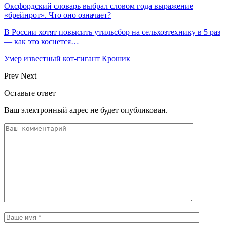
Оксфордский словарь выбрал словом года выражение
«брейнрот». Что оно означает?
В России хотят повысить утильсбор на сельхозтехнику в 5 раз
— как это коснется…
Умер известный кот-гигант Крошик
Prev
Next
Оставьте ответ
Ваш электронный адрес не будет опубликован.