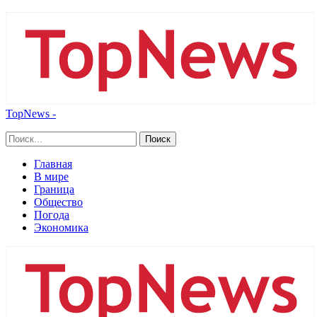
TopNews -
Главная
В мире
Граница
Общество
Погода
Экономика