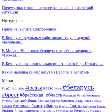
Почему эвакуатор — лучшее решение в критической
ситуации
Интересное:
Причины купить электроманок
В Беларуси отдельным работникам соцучреждений
увеличены…
В Милане 30-летнюю белоруску ограбила женщина,
угрожая…
В Беларуси появились вакансии с зарплатой до 10 тысяч…
Какие машины сейчас везут из Европы в Беларусь
Метки
#беларусь
#tochka
#авто
#blizko
#bar24
#банк
#брест
#брестская_область
#виза
#вакансия
#германия
#зарплата
#дальнобойщик
#деньга
#гибель
#дерево
#животное
#зима
#контрабанда
#литва
#козловичи
#италия
#кредит
#минск
#медицина
#налог
#непогода
#очередь
#недвижимость
#отношения
#падение