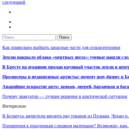
следующий
Как правильно выбрать запасные части для сельхозтехники
Землю накрыло облако «мертвых звезд»: ученые нашли сле
В Бресте на аукционе продан крупный участок земли в центр
Продюсеры и независимые артисты: почему шоу-бизнес в Бе
Аварийное вскрытие авто: замков, дверей, бардачков и ба
Почему эвакуатор — лучшее решение в критической ситуации
Интересное:
В Беларусь запретили ввозить ряд товаров из Польши, Чехии 
Поощрения к праздникам слишком маленькие? Возможно, ва