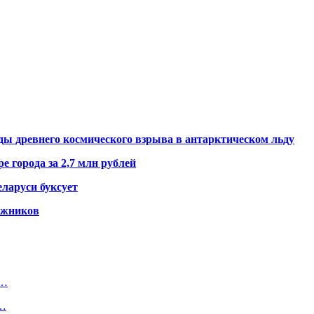
ды древнего космического взрыва в антарктическом льду
е города за 2,7 млн рублей
ларуси буксует
гажников
и…
м…