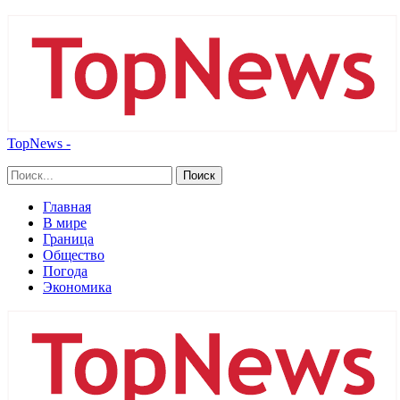
TopNews -
Главная
В мире
Граница
Общество
Погода
Экономика