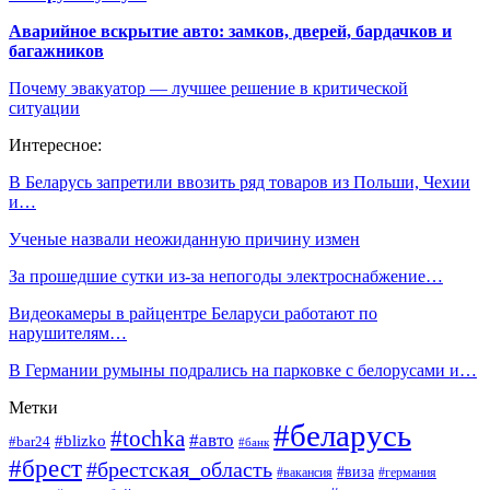
Аварийное вскрытие авто: замков, дверей, бардачков и
багажников
Почему эвакуатор — лучшее решение в критической
ситуации
Интересное:
В Беларусь запретили ввозить ряд товаров из Польши, Чехии
и…
Ученые назвали неожиданную причину измен
За прошедшие сутки из-за непогоды электроснабжение…
Видеокамеры в райцентре Беларуси работают по
нарушителям…
В Германии румыны подрались на парковке с белорусами и…
Метки
#беларусь
#tochka
#авто
#blizko
#bar24
#банк
#брест
#брестская_область
#виза
#вакансия
#германия