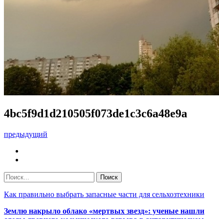
4bc5f9d1d210505f073de1c3c6a48e9a
предыдущий
Как правильно выбрать запасные части для сельхозтехники
Землю накрыло облако «мертвых звезд»: ученые нашли