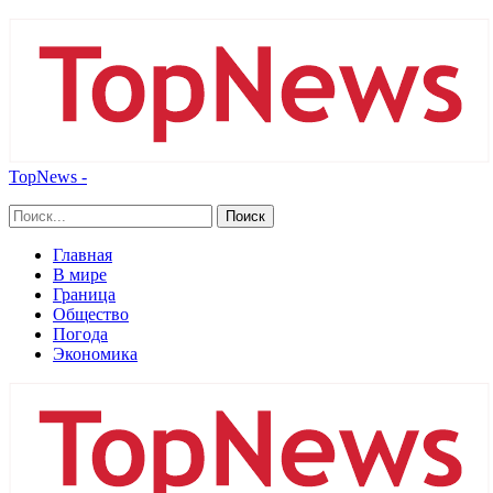
TopNews -
Главная
В мире
Граница
Общество
Погода
Экономика