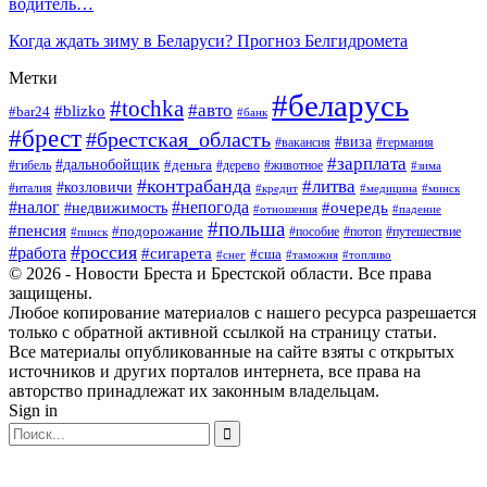
водитель…
Когда ждать зиму в Беларуси? Прогноз Белгидромета
Метки
#беларусь
#tochka
#авто
#blizko
#bar24
#банк
#брест
#брестская_область
#виза
#вакансия
#германия
#зарплата
#дальнобойщик
#деньга
#гибель
#дерево
#животное
#зима
#контрабанда
#литва
#козловичи
#италия
#кредит
#минск
#медицина
#налог
#непогода
#очередь
#недвижимость
#отношения
#падение
#польша
#пенсия
#подорожание
#пособие
#потоп
#путешествие
#пинск
#россия
#работа
#сигарета
#сша
#таможня
#топливо
#снег
© 2026 - Новости Бреста и Брестской области. Все права
защищены.
Любое копирование материалов с нашего ресурса разрешается
только с обратной активной ссылкой на страницу статьи.
Все материалы опубликованные на сайте взяты с открытых
источников и других порталов интернета, все права на
авторство принадлежат их законным владельцам.
Sign in