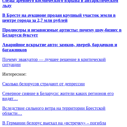
следы древнего космического взрыва в антарктическом
льду
В Бресте на аукционе продан крупный участок земли в
центре города за 2,7 млн рублей
Продюсеры и независимые артисты: почему шоу-бизнес в
Беларуси буксует
Аварийное вскрытие авто: замков, дверей, бардачков и
багажников
Почему эвакуатор — лучшее решение в критической
ситуации
Интересное:
Сколько белорусов страдают от депрессии
Северное сияние в Беларуси: жители каких регионов его
видят…
Вследствие сильного ветра на территории Брестской
области…
В Германии белорус выехал на «встречку» – погибла