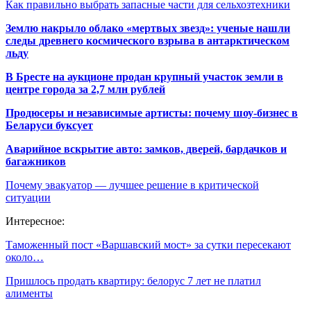
Как правильно выбрать запасные части для сельхозтехники
Землю накрыло облако «мертвых звезд»: ученые нашли
следы древнего космического взрыва в антарктическом
льду
В Бресте на аукционе продан крупный участок земли в
центре города за 2,7 млн рублей
Продюсеры и независимые артисты: почему шоу-бизнес в
Беларуси буксует
Аварийное вскрытие авто: замков, дверей, бардачков и
багажников
Почему эвакуатор — лучшее решение в критической
ситуации
Интересное:
Таможенный пост «Варшавский мост» за сутки пересекают
около…
Пришлось продать квартиру: белорус 7 лет не платил
алименты