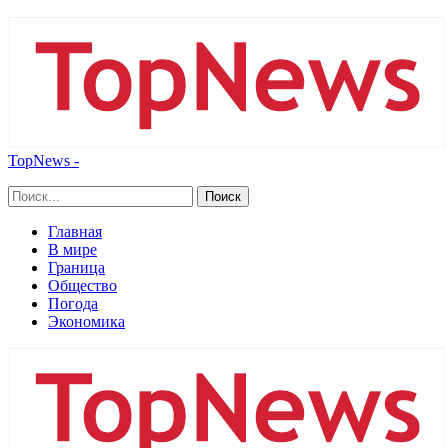
TopNews -
Главная
В мире
Граница
Общество
Погода
Экономика