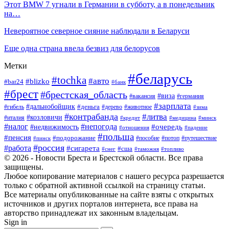
Этот BMW 7 угнали в Германии в субботу, а в понедельник
на…
Невероятное северное сияние наблюдали в Беларуси
Еще одна страна ввела безвиз для белорусов
Метки
#беларусь
#tochka
#авто
#blizko
#bar24
#банк
#брест
#брестская_область
#виза
#вакансия
#германия
#зарплата
#дальнобойщик
#деньга
#гибель
#дерево
#животное
#зима
#контрабанда
#литва
#козловичи
#италия
#кредит
#минск
#медицина
#налог
#непогода
#очередь
#недвижимость
#отношения
#падение
#польша
#пенсия
#подорожание
#пособие
#потоп
#путешествие
#пинск
#россия
#работа
#сигарета
#сша
#таможня
#топливо
#снег
© 2026 - Новости Бреста и Брестской области. Все права
защищены.
Любое копирование материалов с нашего ресурса разрешается
только с обратной активной ссылкой на страницу статьи.
Все материалы опубликованные на сайте взяты с открытых
источников и других порталов интернета, все права на
авторство принадлежат их законным владельцам.
Sign in