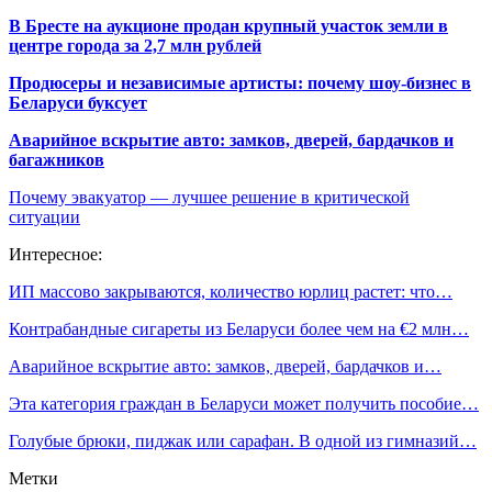
В Бресте на аукционе продан крупный участок земли в
центре города за 2,7 млн рублей
Продюсеры и независимые артисты: почему шоу-бизнес в
Беларуси буксует
Аварийное вскрытие авто: замков, дверей, бардачков и
багажников
Почему эвакуатор — лучшее решение в критической
ситуации
Интересное:
ИП массово закрываются, количество юрлиц растет: что…
Контрабандные сигареты из Беларуси более чем на €2 млн…
Аварийное вскрытие авто: замков, дверей, бардачков и…
Эта категория граждан в Беларуси может получить пособие…
Голубые брюки, пиджак или сарафан. В одной из гимназий…
Метки