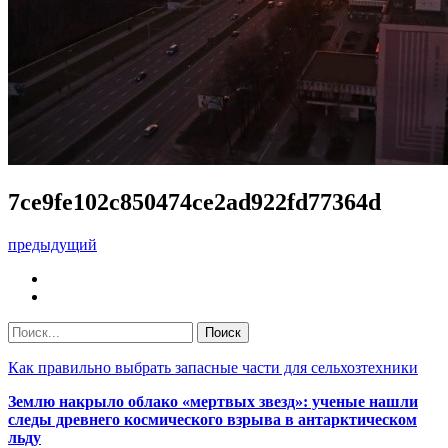
7ce9fe102c850474ce2ad922fd77364d
предыдущий
Как правильно выбрать запасные части для сельхозтехники
Землю накрыло облако «мертвых звезд»: ученые нашли
следы древнего космического взрыва в антарктическом
льду