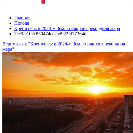
Главная
Погода
Крепитесь: в 2024-м Землю накроет рекордная жара
7ce9fe102c850474ce2ad922fd77364d
Вернуться к "Крепитесь: в 2024-м Землю накроет рекордная
жара"