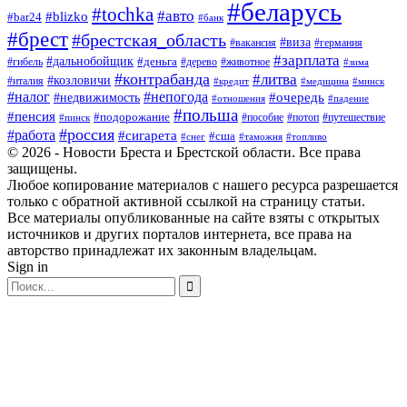
#беларусь
#tochka
#авто
#blizko
#bar24
#банк
#брест
#брестская_область
#виза
#вакансия
#германия
#зарплата
#дальнобойщик
#деньга
#гибель
#дерево
#животное
#зима
#контрабанда
#литва
#козловичи
#италия
#кредит
#минск
#медицина
#налог
#непогода
#очередь
#недвижимость
#отношения
#падение
#польша
#пенсия
#подорожание
#пособие
#потоп
#путешествие
#пинск
#россия
#работа
#сигарета
#сша
#таможня
#топливо
#снег
© 2026 - Новости Бреста и Брестской области. Все права
защищены.
Любое копирование материалов с нашего ресурса разрешается
только с обратной активной ссылкой на страницу статьи.
Все материалы опубликованные на сайте взяты с открытых
источников и других порталов интернета, все права на
авторство принадлежат их законным владельцам.
Sign in