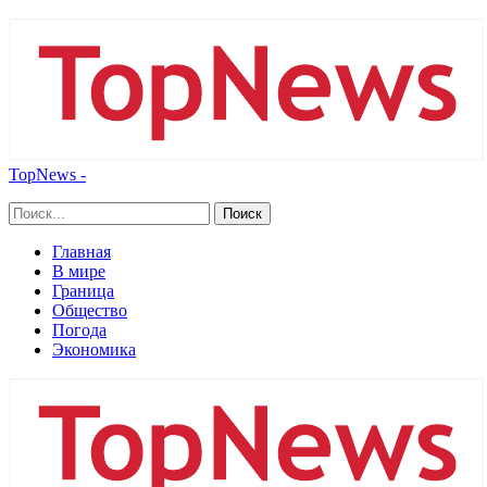
TopNews -
Главная
В мире
Граница
Общество
Погода
Экономика