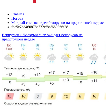
Главная
Погода
Мокрый снег ожидает белорусов на предстоящей неделе
fdc5c7dd460878a732cf8bf669366f28
Вернуться к "Мокрый снег ожидает белорусов на
предстоящей неделе"