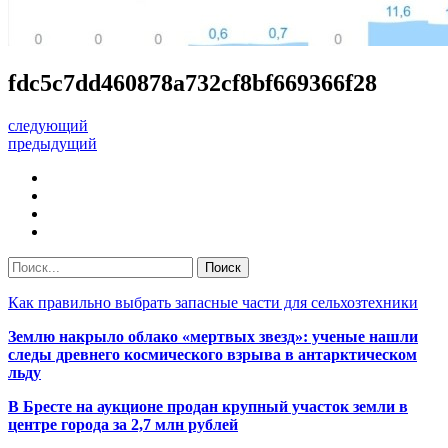
fdc5c7dd460878a732cf8bf669366f28
следующий
предыдущий
Как правильно выбрать запасные части для сельхозтехники
Землю накрыло облако «мертвых звезд»: ученые нашли
следы древнего космического взрыва в антарктическом
льду
В Бресте на аукционе продан крупный участок земли в
центре города за 2,7 млн рублей