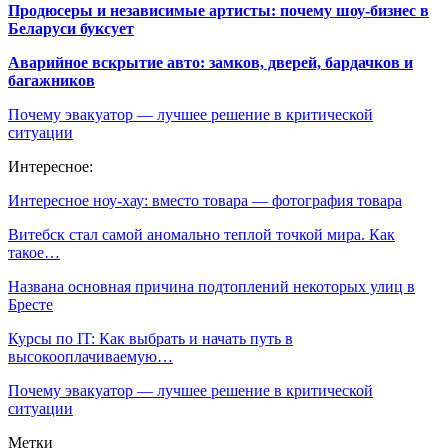
Продюсеры и независимые артисты: почему шоу-бизнес в
Беларуси буксует
Аварийное вскрытие авто: замков, дверей, бардачков и
багажников
Почему эвакуатор — лучшее решение в критической
ситуации
Интересное:
Интересное ноу-хау: вместо товара — фотография товара
Витебск стал самой аномально теплой точкой мира. Как
такое…
Названа основная причина подтоплений некоторых улиц в
Бресте
Курсы по IT: Как выбрать и начать путь в
высокооплачиваемую…
Почему эвакуатор — лучшее решение в критической
ситуации
Метки