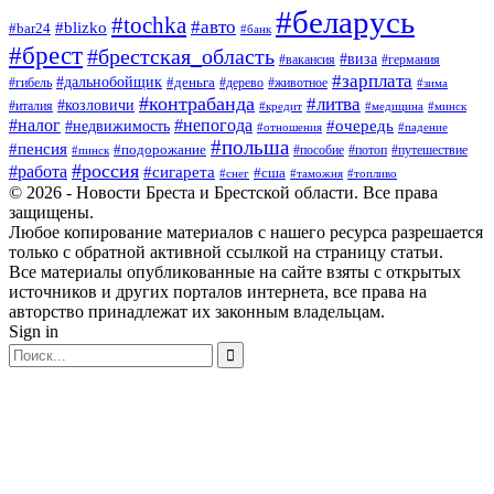
#беларусь
#tochka
#авто
#blizko
#bar24
#банк
#брест
#брестская_область
#виза
#вакансия
#германия
#зарплата
#дальнобойщик
#деньга
#гибель
#дерево
#животное
#зима
#контрабанда
#литва
#козловичи
#италия
#кредит
#минск
#медицина
#налог
#непогода
#очередь
#недвижимость
#отношения
#падение
#польша
#пенсия
#подорожание
#пособие
#потоп
#путешествие
#пинск
#россия
#работа
#сигарета
#сша
#таможня
#топливо
#снег
© 2026 - Новости Бреста и Брестской области. Все права
защищены.
Любое копирование материалов с нашего ресурса разрешается
только с обратной активной ссылкой на страницу статьи.
Все материалы опубликованные на сайте взяты с открытых
источников и других порталов интернета, все права на
авторство принадлежат их законным владельцам.
Sign in