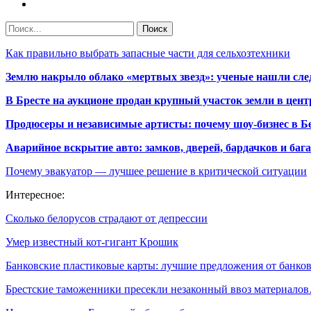
Как правильно выбрать запасные части для сельхозтехники
Землю накрыло облако «мертвых звезд»: ученые нашли сле
В Бресте на аукционе продан крупный участок земли в центр
Продюсеры и независимые артисты: почему шоу-бизнес в Бе
Аварийное вскрытие авто: замков, дверей, бардачков и ба
Почему эвакуатор — лучшее решение в критической ситуации
Интересное:
Сколько белорусов страдают от депрессии
Умер известный кот-гигант Крошик
Банковские пластиковые карты: лучшие предложения от банко
Брестские таможенники пресекли незаконный ввоз материало