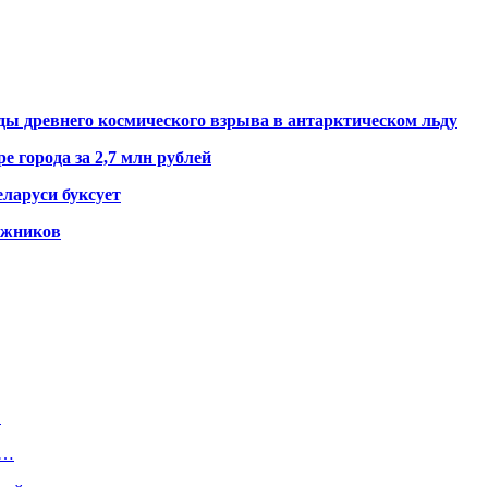
ды древнего космического взрыва в антарктическом льду
е города за 2,7 млн рублей
ларуси буксует
гажников
в
в…