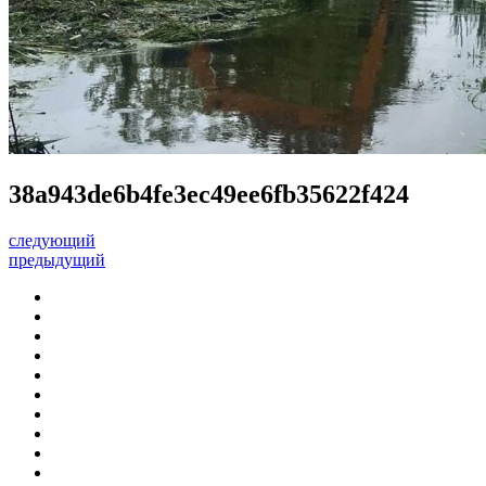
38a943de6b4fe3ec49ee6fb35622f424
следующий
предыдущий