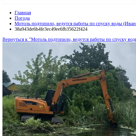
Главная
Погода
Мотоль подтопило, ведутся работы по спуску воды (Иван
38a943de6b4fe3ec49ee6fb35622f424
Вернуться к "Мотоль подтопило, ведутся работы по спуску во