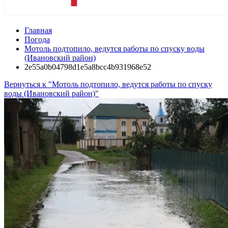
Главная
Погода
Мотоль подтопило, ведутся работы по спуску воды
(Ивановский район)
2e55a0b04798d1e5a8bcc4b931968e52
Вернуться к "Мотоль подтопило, ведутся работы по спуску
воды (Ивановский район)"