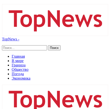
TopNews -
Главная
В мире
Граница
Общество
Погода
Экономика