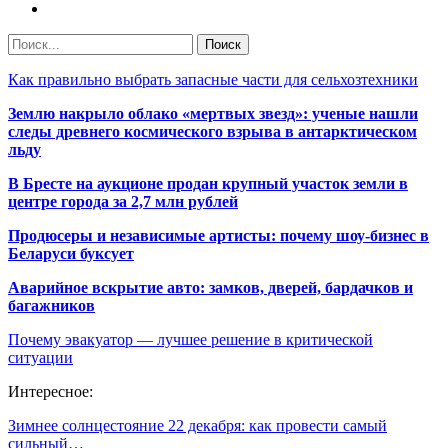
Как правильно выбрать запасные части для сельхозтехники
Землю накрыло облако «мертвых звезд»: ученые нашли
следы древнего космического взрыва в антарктическом
льду
В Бресте на аукционе продан крупный участок земли в
центре города за 2,7 млн рублей
Продюсеры и независимые артисты: почему шоу-бизнес в
Беларуси буксует
Аварийное вскрытие авто: замков, дверей, бардачков и
багажников
Почему эвакуатор — лучшее решение в критической
ситуации
Интересное:
Зимнее солнцестояние 22 декабря: как провести самый
сильный…