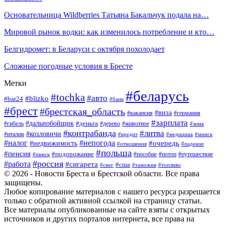
Основательница Wildberries Татьяна Бакальчук подала на…
Мировой рынок водки: как изменилось потребление и кто…
Белгидромет: в Беларуси с октября похолодает
Сложные погодные условия в Бресте
Метки
#беларусь
#tochka
#авто
#blizko
#bar24
#банк
#брест
#брестская_область
#виза
#вакансия
#германия
#зарплата
#дальнобойщик
#деньга
#гибель
#дерево
#животное
#зима
#контрабанда
#литва
#козловичи
#италия
#кредит
#минск
#медицина
#налог
#непогода
#очередь
#недвижимость
#отношения
#падение
#польша
#пенсия
#подорожание
#пособие
#потоп
#путешествие
#пинск
#россия
#работа
#сигарета
#сша
#таможня
#топливо
#снег
© 2026 - Новости Бреста и Брестской области. Все права
защищены.
Любое копирование материалов с нашего ресурса разрешается
только с обратной активной ссылкой на страницу статьи.
Все материалы опубликованные на сайте взяты с открытых
источников и других порталов интернета, все права на