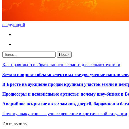
следующий
Как правильно выбрать запасные части для сельхозтехники
Землю накрыло облако «мертвых звезд»: ученые нашли сле
В Бресте на аукционе продан крупный участок земли в центр
Продюсеры и независимые артисты: почему шоу-бизнес в Бе
Аварийное вскрытие авто: замков, дверей, бардачков и ба
Почему эвакуатор — лучшее решение в критической ситуации
Интересное: