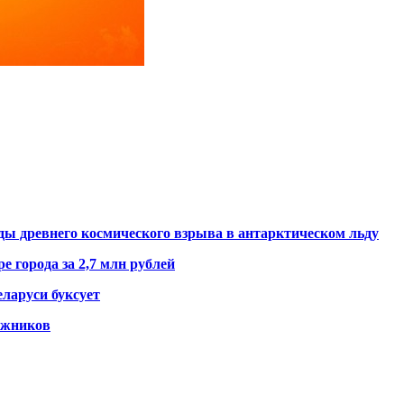
ды древнего космического взрыва в антарктическом льду
е города за 2,7 млн рублей
ларуси буксует
гажников