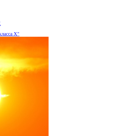
Х
класса Х"