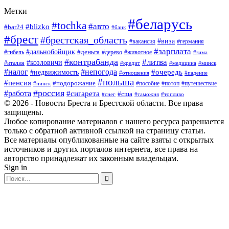
Метки
#беларусь
#tochka
#авто
#blizko
#bar24
#банк
#брест
#брестская_область
#виза
#вакансия
#германия
#зарплата
#дальнобойщик
#деньга
#гибель
#дерево
#животное
#зима
#контрабанда
#литва
#козловичи
#италия
#кредит
#минск
#медицина
#налог
#непогода
#очередь
#недвижимость
#отношения
#падение
#польша
#пенсия
#подорожание
#пособие
#потоп
#путешествие
#пинск
#россия
#работа
#сигарета
#сша
#таможня
#топливо
#снег
© 2026 - Новости Бреста и Брестской области. Все права
защищены.
Любое копирование материалов с нашего ресурса разрешается
только с обратной активной ссылкой на страницу статьи.
Все материалы опубликованные на сайте взяты с открытых
источников и других порталов интернета, все права на
авторство принадлежат их законным владельцам.
Sign in