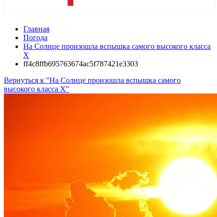
Главная
Погода
На Солнце произошла вспышка самого высокого класса
Х
ff4c8ffb695763674ac5f787421e3303
Вернуться к "На Солнце произошла вспышка самого
высокого класса Х"