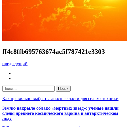
ff4c8ffb695763674ac5f787421e3303
предыдущий
Как правильно выбрать запасные части для сельхозтехники
Землю накрыло облако «мертвых звезд»: ученые нашли
следы древнего космического взрыва в антарктическом
льду