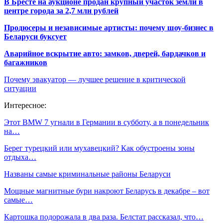
В Бресте на аукционе продан крупный участок земли в
центре города за 2,7 млн рублей
Продюсеры и независимые артисты: почему шоу-бизнес в
Беларуси буксует
Аварийное вскрытие авто: замков, дверей, бардачков и
багажников
Почему эвакуатор — лучшее решение в критической
ситуации
Интересное:
Этот BMW 7 угнали в Германии в субботу, а в понедельник
на…
Берег турецкий или мухавецкий? Как обустроены зоны
отдыха…
Названы самые криминальные районы Беларуси
Мощные магнитные бури накроют Беларусь в декабре – вот
самые…
Картошка подорожала в два раза. Белстат рассказал, что…