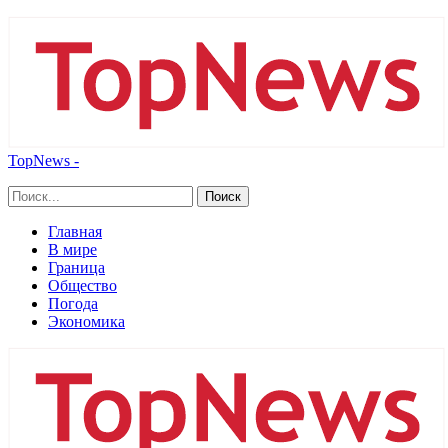
TopNews -
Главная
В мире
Граница
Общество
Погода
Экономика