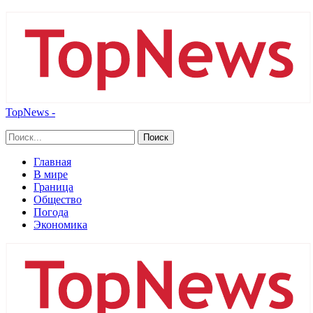
TopNews -
Главная
В мире
Граница
Общество
Погода
Экономика