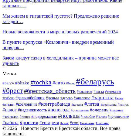
Крупные предприятия Беларуси ищут работников. Какие
зарплаты…
Мы живем в гигантской пустоте? Предложено решение
загадки…
Новые возможности в мире игровых развлечений 2024
В пункте пропуска «Козловичи» внедрен временный
порядок…
Зачем кладут сахар в холодильник – причина может вас
удивить
Метки
#беларусь
#tochka
#авто
#blizko
#bar24
#банк
#брест
#брестская_область
#виза
#вакансия
#германия
#зарплата
#дальнобойщик
#деньга
#гибель
#дерево
#животное
#зима
#контрабанда
#литва
#козловичи
#италия
#кредит
#минск
#медицина
#налог
#непогода
#очередь
#недвижимость
#отношения
#падение
#польша
#пенсия
#подорожание
#пособие
#потоп
#путешествие
#пинск
#россия
#работа
#сигарета
#сша
#таможня
#топливо
#снег
© 2026 - Новости Бреста и Брестской области. Все права
защищены.