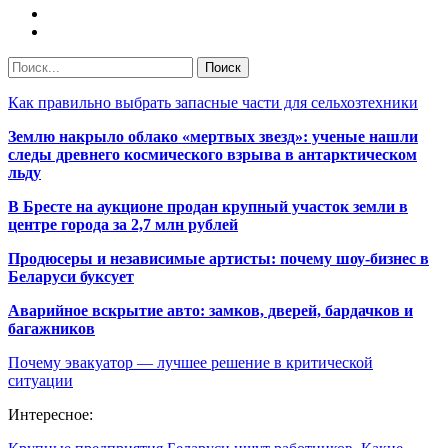
Как правильно выбрать запасные части для сельхозтехники
Землю накрыло облако «мертвых звезд»: ученые нашли
следы древнего космического взрыва в антарктическом
льду
В Бресте на аукционе продан крупный участок земли в
центре города за 2,7 млн рублей
Продюсеры и независимые артисты: почему шоу-бизнес в
Беларуси буксует
Аварийное вскрытие авто: замков, дверей, бардачков и
багажников
Почему эвакуатор — лучшее решение в критической
ситуации
Интересное: