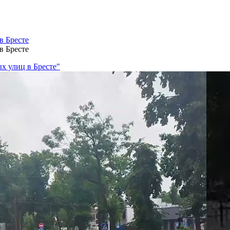
в Бресте
в Бресте
х улиц в Бресте"