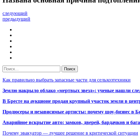
следующий
предыдущий
Как правильно выбрать запасные части для сельхозтехники
Землю накрыло облако «мертвых звезд»: ученые нашли сле
В Бресте на аукционе продан крупный участок земли в центр
Продюсеры и независимые артисты: почему шоу-бизнес в Бе
Аварийное вскрытие авто: замков, дверей, бардачков и ба
Почему эвакуатор — лучшее решение в критической ситуации