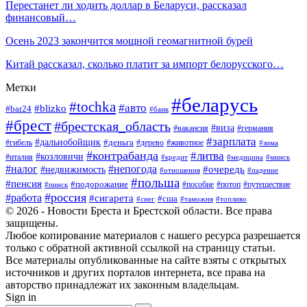
Перестанет ли ходить доллар в Беларуси, рассказал
финансовый…
Осень 2023 закончится мощной геомагнитной бурей
Китай рассказал, сколько платит за импорт белорусского…
Метки
#беларусь
#tochka
#авто
#blizko
#bar24
#банк
#брест
#брестская_область
#виза
#вакансия
#германия
#зарплата
#дальнобойщик
#деньга
#гибель
#дерево
#животное
#зима
#контрабанда
#литва
#козловичи
#италия
#кредит
#минск
#медицина
#налог
#непогода
#очередь
#недвижимость
#отношения
#падение
#польша
#пенсия
#подорожание
#пособие
#потоп
#путешествие
#пинск
#россия
#работа
#сигарета
#сша
#таможня
#топливо
#снег
© 2026 - Новости Бреста и Брестской области. Все права
защищены.
Любое копирование материалов с нашего ресурса разрешается
только с обратной активной ссылкой на страницу статьи.
Все материалы опубликованные на сайте взяты с открытых
источников и других порталов интернета, все права на
авторство принадлежат их законным владельцам.
Sign in