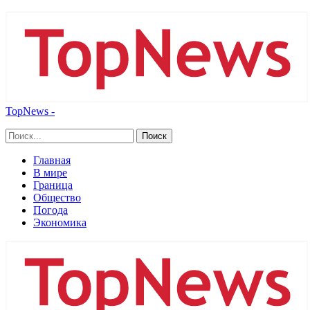
TopNews -
Главная
В мире
Граница
Общество
Погода
Экономика