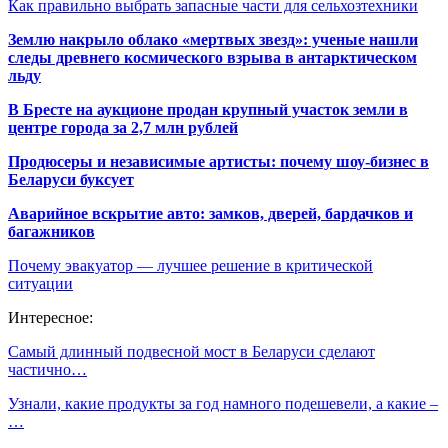
Как правильно выбрать запасные части для сельхозтехники
Землю накрыло облако «мертвых звезд»: ученые нашли
следы древнего космического взрыва в антарктическом
льду
В Бресте на аукционе продан крупный участок земли в
центре города за 2,7 млн рублей
Продюсеры и независимые артисты: почему шоу-бизнес в
Беларуси буксует
Аварийное вскрытие авто: замков, дверей, бардачков и
багажников
Почему эвакуатор — лучшее решение в критической
ситуации
Интересное:
Самый длинный подвесной мост в Беларуси сделают
частично…
Узнали, какие продукты за год намного подешевели, а какие –
…